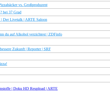
Pizzabäcker vs. Großproduzent
…? bei 37 Grad
l? | Der Livetalk | ARTE Saloon
nn du auf Alkohol verzichtest | ZDFinfo
bessere Zukunft | Reporter | SRF
izza!
ennstoffe | Doku HD Reupload | ARTE