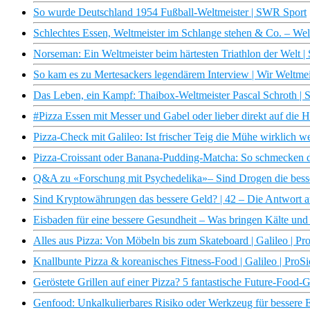
So wurde Deutschland 1954 Fußball-Weltmeister | SWR Sport
Schlechtes Essen, Weltmeister im Schlange stehen & Co. – Wel
Norseman: Ein Weltmeister beim härtesten Triathlon der Welt 
So kam es zu Mertesackers legendärem Interview | Wir Weltm
Das Leben, ein Kampf: Thaibox-Weltmeister Pascal Schroth |
#Pizza Essen mit Messer und Gabel oder lieber direkt auf die 
Pizza-Check mit Galileo: Ist frischer Teig die Mühe wirklich we
Pizza-Croissant oder Banana-Pudding-Matcha: So schmecken 
Q&A zu «Forschung mit Psychedelika»– Sind Drogen die besser
Sind Kryptowährungen das bessere Geld? | 42 – Die Antwort a
Eisbaden für eine bessere Gesundheit – Was bringen Kälte un
Alles aus Pizza: Von Möbeln bis zum Skateboard | Galileo | Pr
Knallbunte Pizza & koreanisches Fitness-Food | Galileo | ProS
Geröstete Grillen auf einer Pizza? 5 fantastische Future-Food-G
Genfood: Unkalkulierbares Risiko oder Werkzeug für bessere E