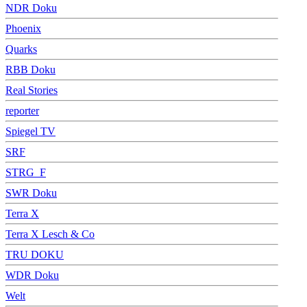
NDR Doku
Phoenix
Quarks
RBB Doku
Real Stories
reporter
Spiegel TV
SRF
STRG_F
SWR Doku
Terra X
Terra X Lesch & Co
TRU DOKU
WDR Doku
Welt