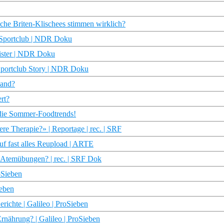
che Briten-Klischees stimmen wirklich?
| Sportclub | NDR Doku
eister | NDR Doku
 Sportclub Story | NDR Doku
Hand?
rt?
die Sommer-Foodtrends!
e Therapie?» | Reportage | rec. | SRF
uf fast alles Reupload | ARTE
d Atemübungen? | rec. | SRF Dok
oSieben
ieben
erichte | Galileo | ProSieben
rnährung? | Galileo | ProSieben