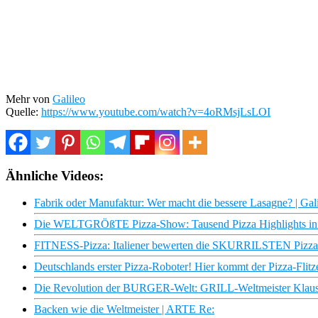
Mehr von
Galileo
Quelle:
https://www.youtube.com/watch?v=4oRMsjLsLOI
Ähnliche Videos:
Fabrik oder Manufaktur: Wer macht die bessere Lasagne? | Gali
Die WELTGRÖßTE Pizza-Show: Tausend Pizza Highlights in 3
FITNESS-Pizza: Italiener bewerten die SKURRILSTEN Pizza-
Deutschlands erster Pizza-Roboter! Hier kommt der Pizza-Flitze
Die Revolution der BURGER-Welt: GRILL-Weltmeister Klaus pr
Backen wie die Weltmeister | ARTE Re: