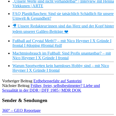
„Unsere Werte sind nicht verhandelbar“ | Interview mit Henna
Virkkunen | ARTE
FAQ Plastikflaschen: Sind sie tatsächlich Schädlich für unsere
Umwelt & Gesundheit?
🎥 Unsere Redakteur:innen sind das Herz und der Kopf hinter
jedem unserer Galileo-Beiträge ❤️
Fußball auf Crystal Meth!? – mit Nico Heymer I X Gründe I
frontal I #doping #frontal #zdf
Machtmissbrauch im Fußball: Sind Profis unantastbar? – mit
Nico Heymer I X Gründe I frontal
Warum Sportwetten kein harmloses Hobby sind – mit Nico
Heymer I X Gründe I frontal
Vorheriger Beitrag
Erdbebengefahr auf Santorini
Nächster Beitrag
Früher, freier, selbstbestimmter? Liebe und
Sexualität in der DDR | DFF 1985 | MDR DOK
Sender & Sendungen
360° – GEO Reportage