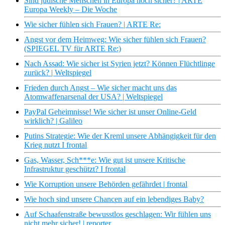
Sind jüdische Menschen in Europa noch sicher? | ARTE
Europa Weekly – Die Woche
Wie sicher fühlen sich Frauen? | ARTE Re:
Angst vor dem Heimweg: Wie sicher fühlen sich Frauen?
(SPIEGEL TV für ARTE Re:)
Nach Assad: Wie sicher ist Syrien jetzt? Können Flüchtlinge
zurück? | Weltspiegel
Frieden durch Angst – Wie sicher macht uns das
Atomwaffenarsenal der USA? | Weltspiegel
PayPal Geheimnisse! Wie sicher ist unser Online-Geld
wirklich? | Galileo
Putins Strategie: Wie der Kreml unsere Abhängigkeit für den
Krieg nutzt I frontal
Gas, Wasser, Sch***e: Wie gut ist unsere Kritische
Infrastruktur geschützt? I frontal
Wie Korruption unsere Behörden gefährdet | frontal
Wie hoch sind unsere Chancen auf ein lebendiges Baby?
Auf Schaafenstraße bewusstlos geschlagen: Wir fühlen uns
nicht mehr sicher! | reporter