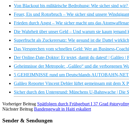
Von Blackout bis militärische Bedrohung: Wie sicher sind wir
Feuer, Eis und Rotorbruch – Wie sicher sind unsere Windgi
Frieden durch Angst – Wie sicher macht uns das Atomwaffenar
Die Wahrheit über unser Geld – Und warum sie kaum jemand k
Superfrucht als Zuckerersatz: Wie gesund ist die Dattel wirklich
Das Versprechen vom schnellen Geld: Wer an Business-Coachi
Der Online-Date-Doktor: Er textet, damit du datest! | Galileo |
Geheimnisse der Metropole: „Galileo“ und die verborgenen 
5 GEHEIMNISSE rund um Deutschlands AUTOBAHN-NETZ
Galileo Reporter Vincent Dehler lüftet gemeinsam mit dem X 
Sicher durch den Untergrund: Münchens U-Bahnwache | Die St
Vorheriger Beitrag
Spätfolgen durch Frühgeburt I 37 Grad #storyofmy
Nächster Beitrag
Bandengewalt in Haiti eskaliert
Sender & Sendungen