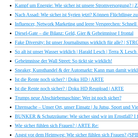
Kampf um Energie: Wie sicher ist unsere Stromversorgung? |
Nach Assad: Wie sicher ist Syrien jetzt? Können Flüchtlinge zu
Influencer, Network Marketing und leere Versprechen: Schnell
Diesel-Gate – die Bilanz: Geld, Gier & Geheimnisse I frontal
Fake Diversity: Ist unser Journalismus wirklich für alle? | ST
So alt ist unser Wasser wirklich | Harald Lesch | Terra X Lesc
Geheimnisse der Wall Street: So tickt sie wirklich!
Sneaker, Kunsthandel & der Automarkt: Kann man damit wirklic
Ist die Rente noch sicher? | Doku HD | ARTE
Ist die Rente noch sicher? | Doku HD Reupload | ARTE
Trumps neue Abschiebemaschine: Wer ist noch sicher?
Ehrensache – Unser Ort, unser Einsatz | Ju Jutsu, Sport und 
BUNKER & Schutzräume: Wie sicher sind wir im Ernstfall? I f
Wie sicher fühlen sich Frauen? | ARTE Re:
Angst vor dem Heimweg: Wie sicher fühlen sich Frauen? (S