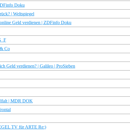
 ZDFinfo Doku
rück? | Weltspiegel
 online Geld verdienen | ZDFinfo Doku
RG_F
h & Co
h Geld verdienen? | Galileo | ProSieben
Vielfalt | MDR DOK
rontal
PIEGEL TV für ARTE Re:)