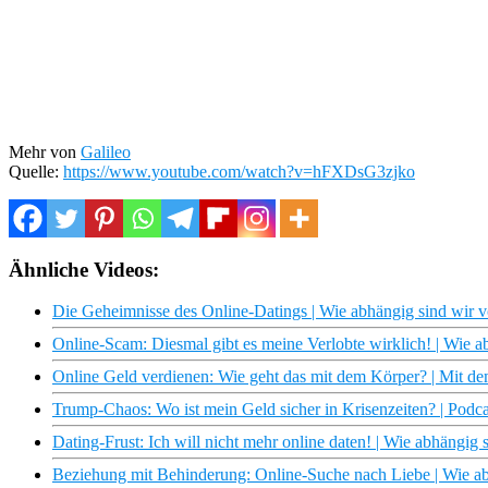
Mehr von
Galileo
Quelle:
https://www.youtube.com/watch?v=hFXDsG3zjko
Ähnliche Videos:
Die Geheimnisse des Online-Datings | Wie abhängig sind wir 
Online-Scam: Diesmal gibt es meine Verlobte wirklich! | Wie 
Online Geld verdienen: Wie geht das mit dem Körper? | Mit d
Trump-Chaos: Wo ist mein Geld sicher in Krisenzeiten? | Pod
Dating-Frust: Ich will nicht mehr online daten! | Wie abhängig
Beziehung mit Behinderung: Online-Suche nach Liebe | Wie a