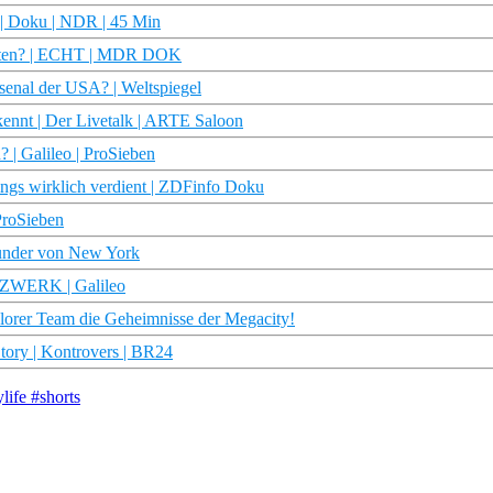
? | Doku | NDR | 45 Min
ganten? | ECHT | MDR DOK
senal der USA? | Weltspiegel
ennt | Der Livetalk | ARTE Saloon
? | Galileo | ProSieben
ngs wirklich verdient | ZDFinfo Doku
 ProSieben
Wunder von New York
WERK | Galileo
Plorer Team die Geheimnisse der Megacity!
ory | Kontrovers | BR24
life #shorts