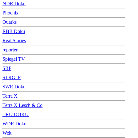
NDR Doku
Phoenix
Quarks
RBB Doku
Real Stories
reporter
Spiegel TV
SRF
STRG_F
SWR Doku
Terra X
Terra X Lesch & Co
TRU DOKU
WDR Doku
Welt