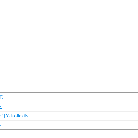
TE
E
? | Y-Kollektiv
v