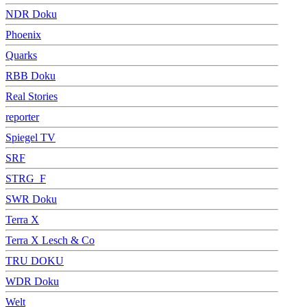
NDR Doku
Phoenix
Quarks
RBB Doku
Real Stories
reporter
Spiegel TV
SRF
STRG_F
SWR Doku
Terra X
Terra X Lesch & Co
TRU DOKU
WDR Doku
Welt