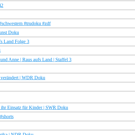
42
t #schwestern #trudoku #zdf
unst Doku
fs Land Folge 3
4
und Anne | Raus aufs Land | Staffel 3
nd verändert | WDR Doku
nd ihr Einsatz für Kinder | SWR Doku
#shorts
erika | NDR Doku