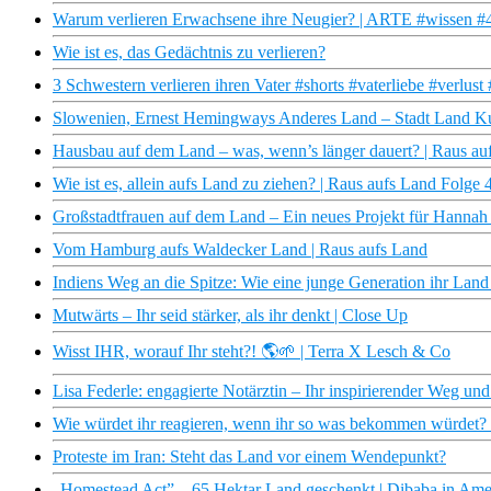
Warum verlieren Erwachsene ihre Neugier? | ARTE #wissen #
Wie ist es, das Gedächtnis zu verlieren?
3 Schwestern verlieren ihren Vater #shorts #vaterliebe #verlus
Slowenien, Ernest Hemingways Anderes Land – Stadt Land K
Hausbau auf dem Land – was, wenn’s länger dauert? | Raus au
Wie ist es, allein aufs Land zu ziehen? | Raus aufs Land Folge 
Großstadtfrauen auf dem Land – Ein neues Projekt für Hannah 
Vom Hamburg aufs Waldecker Land | Raus aufs Land
Indiens Weg an die Spitze: Wie eine junge Generation ihr La
Mutwärts – Ihr seid stärker, als ihr denkt | Close Up
Wisst IHR, worauf Ihr steht?! 🌎🌱 | Terra X Lesch & Co
Lisa Federle: engagierte Notärztin – Ihr inspirierender Weg u
Wie würdet ihr reagieren, wenn ihr so was bekommen würdet? 
Proteste im Iran: Steht das Land vor einem Wendepunkt?
„Homestead Act” – 65 Hektar Land geschenkt | Dibaba in Am