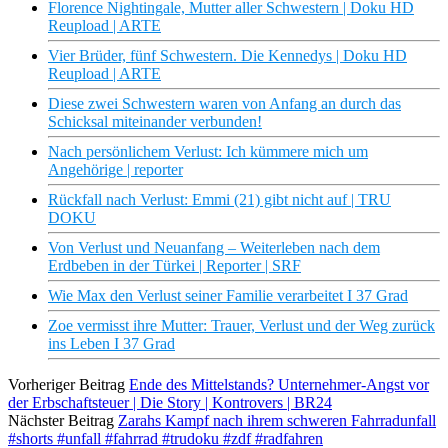
Florence Nightingale, Mutter aller Schwestern | Doku HD
Reupload | ARTE
Vier Brüder, fünf Schwestern. Die Kennedys | Doku HD
Reupload | ARTE
Diese zwei Schwestern waren von Anfang an durch das
Schicksal miteinander verbunden!
Nach persönlichem Verlust: Ich kümmere mich um
Angehörige | reporter
Rückfall nach Verlust: Emmi (21) gibt nicht auf | TRU
DOKU
Von Verlust und Neuanfang – Weiterleben nach dem
Erdbeben in der Türkei | Reporter | SRF
Wie Max den Verlust seiner Familie verarbeitet I 37 Grad
Zoe vermisst ihre Mutter: Trauer, Verlust und der Weg zurück
ins Leben I 37 Grad
Vorheriger Beitrag
Ende des Mittelstands? Unternehmer-Angst vor
der Erbschaftsteuer | Die Story | Kontrovers | BR24
Nächster Beitrag
Zarahs Kampf nach ihrem schweren Fahrradunfall
#shorts #unfall #fahrrad #trudoku #zdf #radfahren