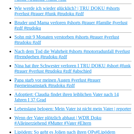
Wie werde ich wieder glücklich? | TRU DOKU #shorts
#verlust #trauer #funk #trudoku #zdf
Bruder und Mama verloren #shorts #trauer #familie #verlust
#zdf #trudoku
Sohn mit 9 Monaten verstorben #shorts #trauer #verlust
#trudoku #zdf
Nach dem Tod die Wahrheit #shorts #motorradunfall #verlust
#fremdgehen #trudoku #zdf
Nina hat ihre Schwester verloren I TRU DOKU #short #funk
#trauer #verlust #trudoku #zdf #abschied
Papa starb vor meinen Augen #verlust #trauer
#gemeinsamstark #trudoku #zdf
Adoptiert: Claudia findet ihren leiblichen Vater nach 14
Jahren I 37 Grad
Lebenslang belogen: Mein Vater ist nicht mein Vater | reporter
Wenn der Vater plötzlich abhaut | WDR Doku
#Alleinerziehend #Mutter #Vater #Eltern
Lipödem: So geht es Jolien nach ihren OPs#Lipödem