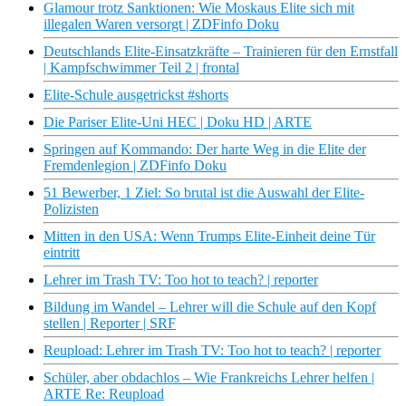
Glamour trotz Sanktionen: Wie Moskaus Elite sich mit
illegalen Waren versorgt | ZDFinfo Doku
Deutschlands Elite-Einsatzkräfte – Trainieren für den Ernstfall
| Kampfschwimmer Teil 2 | frontal
Elite-Schule ausgetrickst #shorts
Die Pariser Elite-Uni HEC | Doku HD | ARTE
Springen auf Kommando: Der harte Weg in die Elite der
Fremdenlegion | ZDFinfo Doku
51 Bewerber, 1 Ziel: So brutal ist die Auswahl der Elite-
Polizisten
Mitten in den USA: Wenn Trumps Elite-Einheit deine Tür
eintritt
Lehrer im Trash TV: Too hot to teach? | reporter
Bildung im Wandel – Lehrer will die Schule auf den Kopf
stellen | Reporter | SRF
Reupload: Lehrer im Trash TV: Too hot to teach? | reporter
Schüler, aber obdachlos – Wie Frankreichs Lehrer helfen |
ARTE Re: Reupload