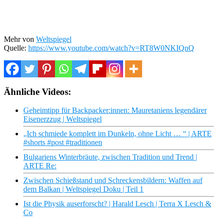
Mehr von
Weltspiegel
Quelle:
https://www.youtube.com/watch?v=RT8W0NKIQnQ
Ähnliche Videos:
Geheimtipp für Backpacker:innen: Mauretaniens legendärer
Eisenerzzug | Weltspiegel
„Ich schmiede komplett im Dunkeln, ohne Licht … “ | ARTE
#shorts #post #traditionen
Bulgariens Winterbräute, zwischen Tradition und Trend |
ARTE Re:
Zwischen Schießstand und Schreckensbildern: Waffen auf
dem Balkan | Weltspiegel Doku | Teil 1
Ist die Physik auserforscht? | Harald Lesch | Terra X Lesch &
Co