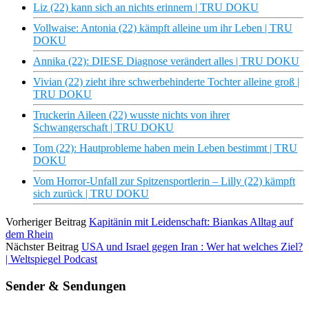
Liz (22) kann sich an nichts erinnern | TRU DOKU
Vollwaise: Antonia (22) kämpft alleine um ihr Leben | TRU
DOKU
Annika (22): DIESE Diagnose verändert alles | TRU DOKU
Vivian (22) zieht ihre schwerbehinderte Tochter alleine groß |
TRU DOKU
Truckerin Aileen (22) wusste nichts von ihrer
Schwangerschaft | TRU DOKU
Tom (22): Hautprobleme haben mein Leben bestimmt | TRU
DOKU
Vom Horror-Unfall zur Spitzensportlerin – Lilly (22) kämpft
sich zurück | TRU DOKU
Vorheriger Beitrag
Kapitänin mit Leidenschaft: Biankas Alltag auf
dem Rhein
Nächster Beitrag
USA und Israel gegen Iran : Wer hat welches Ziel?
| Weltspiegel Podcast
Sender & Sendungen