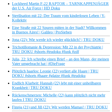
Lockheed Martin F-22 RAPTOR – TARNKAPPENJÄGER
der U.S. Air Force | HD Doku
Sterilisation mit 22: Der Traum vom kinderlosen Leben | Y-
Kollektiv
Eine Straße mit 22 Spuren mitten in der Stadt? Willkommen
in Buenos Aires! | Galileo | ProSieben
Jona (22): Wie werde ich wieder glücklich? | TRU DOKU
Trichotillomanie & Depression: Mit 22 in der Psychiatrie |
TRU DOKU #shorts #trudoku #funk #zdf
Julia, 22: Ich schreibe einen Brief – an den Mann, der meinen
Vater umgebracht hat | #DieFrage
Plötzlich haarlos: Leonie (22) verliert alle Haare | TRU
DOKU #shorts #haare #glatze #funk #trudoku
Endlich Klarheit: Hannah (22) lebt mit einer unheilbaren
Krankheit | TRU DOKU
Rückenschmerzen: Michelle (22) kann plötzlich nicht mehr
laufen I TRU DOKU
Finnja (21) und Jill (22): Wir werden Mamas! | TRU DOKU