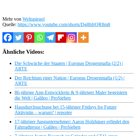
Mehr von
Weltspiegel
Quelle:
https://www.youtube.com/shorts/Dg8hfrQR8m8
Ähnliche Videos:
Die Schwäche der Staaten | Europas Drogenmafia (2/2) |
ARTE
Der Reichtum einer Nation | Europas Drogenmafia (1/2) |
ARTE
86-jährige App-Entwicklerin & 9-jähriger Maler begeistern
die Welt | Galileo | ProSieben
Hausdurchsuchung bei 15-jähriger Fridays for Future
Aktivistin – warum? | reporter
17-jähriger Jungunternehmer: Aaron Holzhäuer erfindet den
Fahrradtresor | Galileo | ProSieben