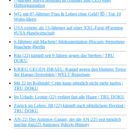
7-jähriger Justyn Boumah ist Gründer und CEO einer
Hilfsorganisation
WG mit 87-Jähriger Frau & Leben ohne Geld? 🤯 | Top 10
Wohn-Ideen
USA extrem: als 13-Jähriger auf einer XXL-Farm #Farming
#USA #landwirtschaft
6-Jähriger mit Machete! #dokumentation #focustv #reportage
#machete #berlin
Rita (22) kämpft seit 9 Jahren gegen das Sterben | TRU
DOKU
KRIEG GEGEN ISRAEL: Kampf gegen den blutigen Terror
der Hamas-Terroristen | WELT Reportage
Mit 22 im Rollstuhl: Celin kann plötzlich nicht mehr laufen |
TRU DOKU
Im Urlaub: Leonie (22) verliert fast alle Haare | TRU DOKU
Zurück im Leben: Jill (22) kämpft nach plötzlichem Herztod |
TRU DOKU
AN-22: Der Antonov-Gigant, der die AN-225 erst möglich
machte #an225 #antonov #shorts #history