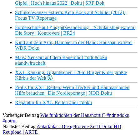
Gipfel | Hoch hinaus 2022 | Doku | SRF Dok
Schulschwänzer extrem: Kein Bock auf Schule! (2012) |
Focus TV Reportage
Förderschule auf Zugspitzwanderung – Schulausflug extrem |
Die Story | Kontrovers | BR24
Kind auf dem Arm, Hammer in der Hand: Hausbau extrem |
WDR Doku
Mais: Neustart auf dem Bauernhof #ndr #doku
#landwirtschaft
XXL-Ranking: Gigantischer 1.20m-Burger & der größte
Kürbis der Welt!🤯
Profis für XXL-Reifen: Wenn Trecker und Baumaschinen
Hilfe brauchen | Die Nordreportage | NDR Doku
Reparatur für XXL-Reifen #ndr #doku
Vorheriger Beitrag
Wie funktioniert der Hausnotruf? #ndr #doku
#notruf
Nächster Beitrag
Antarktika - Die gefrorene Zeit | Doku HD
Reupload | ARTE