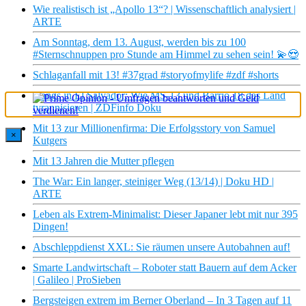
Wie realistisch ist „Apollo 13“? | Wissenschaftlich analysiert |
ARTE
Am Sonntag, dem 13. August, werden bis zu 100
#Sternschnuppen pro Stunde am Himmel zu sehen sein! 💫😍
Schlaganfall mit 13! #37grad #storyofmylife #zdf #shorts
Gangs in El Salvador: Wie MS-13 und Barrio 18 das Land
tyrannisieren | ZDFinfo Doku
Mit 13 zur Millionenfirma: Die Erfolgsstory von Samuel
×
Kutgers
Mit 13 Jahren die Mutter pflegen
The War: Ein langer, steiniger Weg (13/14) | Doku HD |
ARTE
Leben als Extrem-Minimalist: Dieser Japaner lebt mit nur 395
Dingen!
Abschleppdienst XXL: Sie räumen unsere Autobahnen auf!
Smarte Landwirtschaft – Roboter statt Bauern auf dem Acker
| Galileo | ProSieben
Bergsteigen extrem im Berner Oberland – In 3 Tagen auf 11