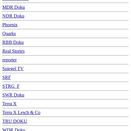
MDR Doku
NDR Doku
Phoenix
Quarks
RBB Doku
Real Stories
reporter
Spiegel TV
SRF
STRG_F
SWR Doku
Terra X
Terra X Lesch & Co
TRU DOKU
WDR Doku