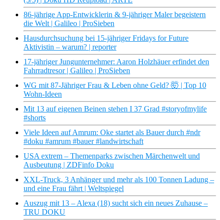
86-jährige App-Entwicklerin & 9-jähriger Maler begeistern
die Welt | Galileo | ProSieben
Hausdurchsuchung bei 15-jähriger Fridays for Future
Aktivistin – warum? | reporter
17-jähriger Jungunternehmer: Aaron Holzhäuer erfindet den
Fahrradtresor | Galileo | ProSieben
WG mit 87-Jähriger Frau & Leben ohne Geld? 🤯 | Top 10
Wohn-Ideen
Mit 13 auf eigenen Beinen stehen I 37 Grad #storyofmylife
#shorts
Viele Ideen auf Amrum: Oke startet als Bauer durch #ndr
#doku #amrum #bauer #landwirtschaft
USA extrem – Themenparks zwischen Märchenwelt und
Ausbeutung | ZDFinfo Doku
XXL-Truck, 3 Anhänger und mehr als 100 Tonnen Ladung –
und eine Frau fährt | Weltspiegel
Auszug mit 13 – Alexa (18) sucht sich ein neues Zuhause –
TRU DOKU