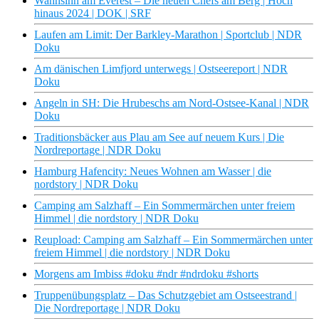
Wahnsinn am Everest – Die neuen Chefs am Berg | Hoch
hinaus 2024 | DOK | SRF
Laufen am Limit: Der Barkley-Marathon | Sportclub | NDR
Doku
Am dänischen Limfjord unterwegs | Ostseereport | NDR
Doku
Angeln in SH: Die Hrubeschs am Nord-Ostsee-Kanal | NDR
Doku
Traditionsbäcker aus Plau am See auf neuem Kurs | Die
Nordreportage | NDR Doku
Hamburg Hafencity: Neues Wohnen am Wasser | die
nordstory | NDR Doku
Camping am Salzhaff – Ein Sommermärchen unter freiem
Himmel | die nordstory | NDR Doku
Reupload: Camping am Salzhaff – Ein Sommermärchen unter
freiem Himmel | die nordstory | NDR Doku
Morgens am Imbiss #doku #ndr #ndrdoku #shorts
Truppenübungsplatz – Das Schutzgebiet am Ostseestrand |
Die Nordreportage | NDR Doku