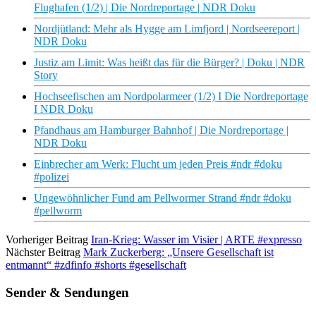
Flughafen (1/2) | Die Nordreportage | NDR Doku
Nordjütland: Mehr als Hygge am Limfjord | Nordseereport |
NDR Doku
Justiz am Limit: Was heißt das für die Bürger? | Doku | NDR
Story
Hochseefischen am Nordpolarmeer (1/2) I Die Nordreportage
I NDR Doku
Pfandhaus am Hamburger Bahnhof | Die Nordreportage |
NDR Doku
Einbrecher am Werk: Flucht um jeden Preis #ndr #doku
#polizei
Ungewöhnlicher Fund am Pellwormer Strand #ndr #doku
#pellworm
Vorheriger Beitrag
Iran-Krieg: Wasser im Visier | ARTE #expresso
Nächster Beitrag
Mark Zuckerberg: „Unsere Gesellschaft ist
entmannt“ #zdfinfo #shorts #gesellschaft
Sender & Sendungen