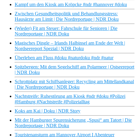
Kampf um den Kiosk am Kröpcke #ndr #hannover #doku
Zwischen Gesundheitspolitik und Behandlungsstress:
Hausärzte am Limit | Die Nordreportage | NDR Doku
(Wieder) Fit am Steuer: Fahrschule für Senioren | Die
Nordreportage | NDR Doku
Magisches Dingle – Irlands Halbinsel am Ende der Welt |
Nordseereport Spezial | NDR Doku
Überleben am Fluss #doku #naturdoku #ndr #natur
Spitzbergen: Mit dem Segelschiff am Polarmeer | Ostseereport
| NDR Doku
Schrottplatz mit Schiffsanleger: Recycling am Mittellandkanal
| Die Nordreportage | NDR Doku
Nachtstreife: Ruhestörung am Kiosk #ndr #doku #Polizei
#Hamburg #Nachtstreife #Polizeialltag
Koks am Kai | Doku | NDR Story
Mit der Hamburger Spurensicherung „Spusi“ am Tatort | Die
Nordreportage | NDR Doku
Touristenansturm am Hannover Airport I Abenteuer