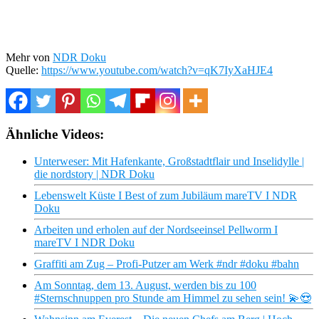
Mehr von
NDR Doku
Quelle:
https://www.youtube.com/watch?v=qK7IyXaHJE4
Ähnliche Videos:
Unterweser: Mit Hafenkante, Großstadtflair und Inselidylle |
die nordstory | NDR Doku
Lebenswelt Küste I Best of zum Jubiläum mareTV I NDR
Doku
Arbeiten und erholen auf der Nordseeinsel Pellworm I
mareTV I NDR Doku
Graffiti am Zug – Profi-Putzer am Werk #ndr #doku #bahn
Am Sonntag, dem 13. August, werden bis zu 100
#Sternschnuppen pro Stunde am Himmel zu sehen sein! 💫😍