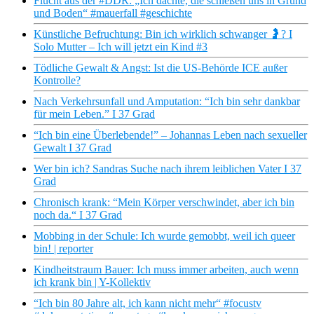
Flucht aus der #DDR: „Ich dachte, die schießen uns in Grund
und Boden“ #mauerfall #geschichte
Künstliche Befruchtung: Bin ich wirklich schwanger 🤰? I
Solo Mutter – Ich will jetzt ein Kind #3
Tödliche Gewalt & Angst: Ist die US-Behörde ICE außer
Kontrolle?
Nach Verkehrsunfall und Amputation: “Ich bin sehr dankbar
für mein Leben.” I 37 Grad
“Ich bin eine Überlebende!” – Johannas Leben nach sexueller
Gewalt I 37 Grad
Wer bin ich? Sandras Suche nach ihrem leiblichen Vater I 37
Grad
Chronisch krank: “Mein Körper verschwindet, aber ich bin
noch da.“ I 37 Grad
Mobbing in der Schule: Ich wurde gemobbt, weil ich queer
bin! | reporter
Kindheitstraum Bauer: Ich muss immer arbeiten, auch wenn
ich krank bin | Y-Kollektiv
“Ich bin 80 Jahre alt, ich kann nicht mehr“ #focustv