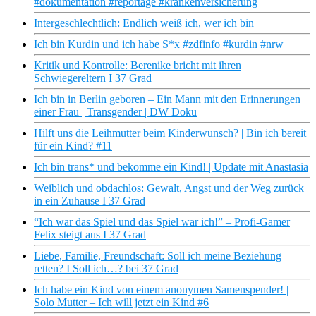
#dokumentation #reportage #krankenversicherung
Intergeschlechtlich: Endlich weiß ich, wer ich bin
Ich bin Kurdin und ich habe S*x #zdfinfo #kurdin #nrw
Kritik und Kontrolle: Berenike bricht mit ihren
Schwiegereltern I 37 Grad
Ich bin in Berlin geboren – Ein Mann mit den Erinnerungen
einer Frau | Transgender | DW Doku
Hilft uns die Leihmutter beim Kinderwunsch? | Bin ich bereit
für ein Kind? #11
Ich bin trans* und bekomme ein Kind! | Update mit Anastasia
Weiblich und obdachlos: Gewalt, Angst und der Weg zurück
in ein Zuhause I 37 Grad
“Ich war das Spiel und das Spiel war ich!” – Profi-Gamer
Felix steigt aus I 37 Grad
Liebe, Familie, Freundschaft: Soll ich meine Beziehung
retten? I Soll ich…? bei 37 Grad
Ich habe ein Kind von einem anonymen Samenspender! |
Solo Mutter – Ich will jetzt ein Kind #6