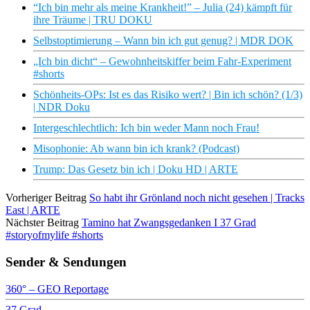
“Ich bin mehr als meine Krankheit!” – Julia (24) kämpft für
ihre Träume | TRU DOKU
Selbstoptimierung – Wann bin ich gut genug? | MDR DOK
„Ich bin dicht“ – Gewohnheitskiffer beim Fahr-Experiment
#shorts
Schönheits-OPs: Ist es das Risiko wert? | Bin ich schön? (1/3)
| NDR Doku
Intergeschlechtlich: Ich bin weder Mann noch Frau!
Misophonie: Ab wann bin ich krank? (Podcast)
Trump: Das Gesetz bin ich | Doku HD | ARTE
Vorheriger Beitrag
So habt ihr Grönland noch nicht gesehen | Tracks
East | ARTE
Nächster Beitrag
Tamino hat Zwangsgedanken I 37 Grad
#storyofmylife #shorts
Sender & Sendungen
360° – GEO Reportage
37 Grad