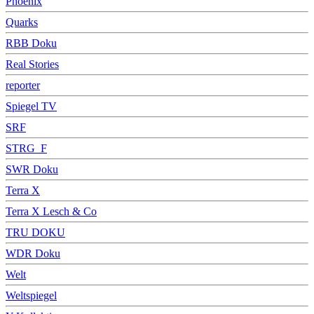
Phoenix
Quarks
RBB Doku
Real Stories
reporter
Spiegel TV
SRF
STRG_F
SWR Doku
Terra X
Terra X Lesch & Co
TRU DOKU
WDR Doku
Welt
Weltspiegel