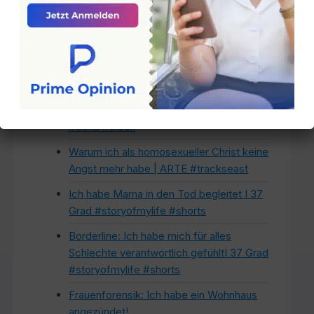
#Wochenbettdepression #Hoffnung“
„Ich habe noch niemals…“ lüftet
Geheimnisse I 37 Grad #storyofmylife
#shorts
„Mit 16 habe ich angefangen” – Regina
(26) war drogenabhängig #trudoku #zdf
#doku #clean
Warum ich als homosexueller Christ keine
Angst mehr habe | ARTE #trackseast
Ich habe Mama in den Tod begleitet I 37
Grad #storyofmylife #shorts
Borderline: Ich habe mich für alles
Schlechte verantwortlich gefühltI 37 Grad
#storyofmylife #shorts
Frauenforensik: Ich habe ein Wohnhaus
angezündet!