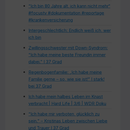
“Ich bin 80 Jahre alt, ich kann nicht mehr“
#focustv #dokumentation #reportage
#krankenversicherung
Intergeschlechtlich: Endlich weiß ich, wer
ich bin
Zwillingsschwester mit Down-Syndrom:
“Ich habe meine beste Freundin immer
dabei.” I 37 Grad
Regenbogenfamilie: „Ich habe meine
Familie gerne – so, wie sie ist!” I stark!
bei 37 Grad
Ich habe mein halbes Leben im Knast
verbracht | Hard Life | 3/6 | WDR Doku
“Ich habe mir verboten, glücklich zu
sein.” – Kristinas Leben zwischen Liebe
und Trauer I 37 Grad