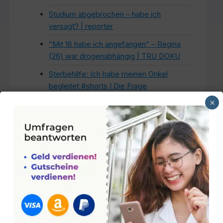
Studium abgebrochen – habe ich
versagt? | reporter
“Mit 16 habe ich angefangen” – Regina
(26) war drogenabhängig | TRU DOKU
Sterbehilfe: Ich habe meinen Onkel
begleitet #shorts I Die Frage
×
„Liebling, ich habe die Kinder
geschrumpft“| ARTE #shorts
#wernichtfragtstirbtdumm
Liebling, ich habe die Rinder
geschrumpft: Hier ersetzt die Mini-Kuh
den Haus-Hund!
Habe ich wirklich AD(H)S? | Die Frage
„Ich habe keine Verbindung zu meinem
Kind gespürt!“ #Elternsein