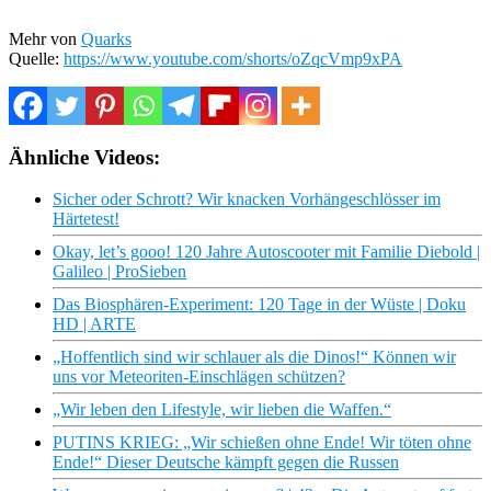
Mehr von
Quarks
Quelle:
https://www.youtube.com/shorts/oZqcVmp9xPA
Ähnliche Videos:
Sicher oder Schrott? Wir knacken Vorhängeschlösser im
Härtetest!
Okay, let’s gooo! 120 Jahre Autoscooter mit Familie Diebold |
Galileo | ProSieben
Das Biosphären-Experiment: 120 Tage in der Wüste | Doku
HD | ARTE
„Hoffentlich sind wir schlauer als die Dinos!“ Können wir
uns vor Meteoriten-Einschlägen schützen?
„Wir leben den Lifestyle, wir lieben die Waffen.“
PUTINS KRIEG: „Wir schießen ohne Ende! Wir töten ohne
Ende!“ Dieser Deutsche kämpft gegen die Russen