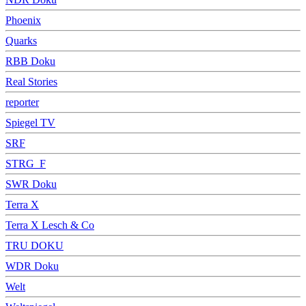
Phoenix
Quarks
RBB Doku
Real Stories
reporter
Spiegel TV
SRF
STRG_F
SWR Doku
Terra X
Terra X Lesch & Co
TRU DOKU
WDR Doku
Welt