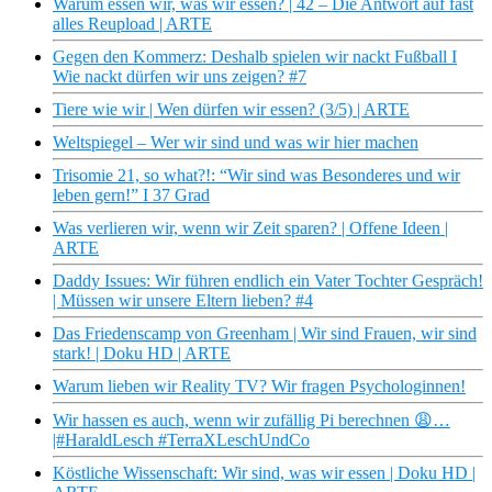
Warum essen wir, was wir essen? | 42 – Die Antwort auf fast
alles Reupload | ARTE
Gegen den Kommerz: Deshalb spielen wir nackt Fußball I
Wie nackt dürfen wir uns zeigen? #7
Tiere wie wir | Wen dürfen wir essen? (3/5) | ARTE
Weltspiegel – Wer wir sind und was wir hier machen
Trisomie 21, so what?!: “Wir sind was Besonderes und wir
leben gern!” I 37 Grad
Was verlieren wir, wenn wir Zeit sparen? | Offene Ideen |
ARTE
Daddy Issues: Wir führen endlich ein Vater Tochter Gespräch!
| Müssen wir unsere Eltern lieben? #4
Das Friedenscamp von Greenham | Wir sind Frauen, wir sind
stark! | Doku HD | ARTE
Warum lieben wir Reality TV? Wir fragen Psychologinnen!
Wir hassen es auch, wenn wir zufällig Pi berechnen 😩…
|#HaraldLesch #TerraXLeschUndCo
Köstliche Wissenschaft: Wir sind, was wir essen | Doku HD |