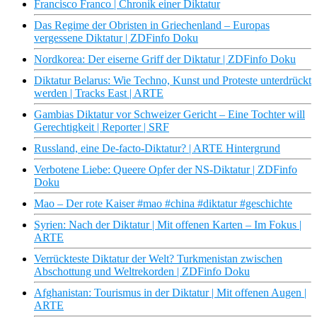
Francisco Franco | Chronik einer Diktatur
Das Regime der Obristen in Griechenland – Europas
vergessene Diktatur | ZDFinfo Doku
Nordkorea: Der eiserne Griff der Diktatur | ZDFinfo Doku
Diktatur Belarus: Wie Techno, Kunst und Proteste unterdrückt
werden | Tracks East | ARTE
Gambias Diktatur vor Schweizer Gericht – Eine Tochter will
Gerechtigkeit | Reporter | SRF
Russland, eine De-facto-Diktatur? | ARTE Hintergrund
Verbotene Liebe: Queere Opfer der NS-Diktatur | ZDFinfo
Doku
Mao – Der rote Kaiser #mao #china #diktatur #geschichte
Syrien: Nach der Diktatur | Mit offenen Karten – Im Fokus |
ARTE
Verrückteste Diktatur der Welt? Turkmenistan zwischen
Abschottung und Weltrekorden | ZDFinfo Doku
Afghanistan: Tourismus in der Diktatur | Mit offenen Augen |
ARTE