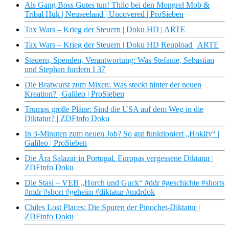
Als Gang Boss Gutes tun! Thilo bei den Mongrel Mob &
Tribal Huk | Neuseeland | Uncovered | ProSieben
Tax Wars – Krieg der Steuern | Doku HD | ARTE
Tax Wars – Krieg der Steuern | Doku HD Reupload | ARTE
Steuern, Spenden, Verantwortung: Was Stefanie, Sebastian
und Stephan fordern I 37
Die Bratwurst zum Mixen: Was steckt hinter der neuen
Kreation? | Galileo | ProSieben
Trumps große Pläne: Sind die USA auf dem Weg in die
Diktatur? | ZDFinfo Doku
In 3-Minuten zum neuen Job? So gut funktioniert „Hokify“ |
Galileo | ProSieben
Die Ära Salazar in Portugal. Europas vergessene Diktatur |
ZDFinfo Doku
Die Stasi – VEB „Horch und Guck“ #ddr #geschichte #shorts
#mdr #short #geheim #diktatur #mdrdok
Chiles Lost Places: Die Spuren der Pinochet-Diktatur |
ZDFinfo Doku