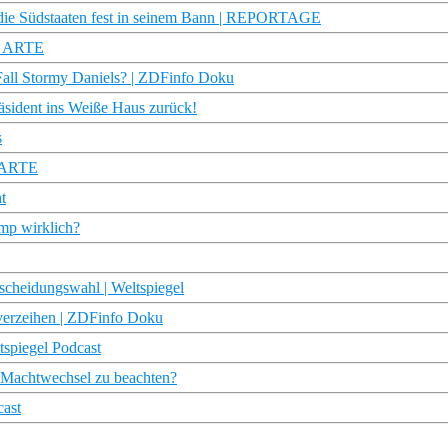
e Südstaaten fest in seinem Bann | REPORTAGE
 | ARTE
Fall Stormy Daniels? | ZDFinfo Doku
sident ins Weiße Haus zurück!
s
| ARTE
t
mp wirklich?
cheidungswahl | Weltspiegel
 verzeihen | ZDFinfo Doku
tspiegel Podcast
m Machtwechsel zu beachten?
cast