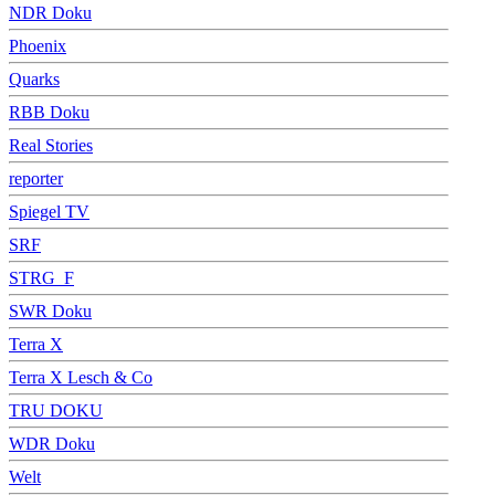
NDR Doku
Phoenix
Quarks
RBB Doku
Real Stories
reporter
Spiegel TV
SRF
STRG_F
SWR Doku
Terra X
Terra X Lesch & Co
TRU DOKU
WDR Doku
Welt