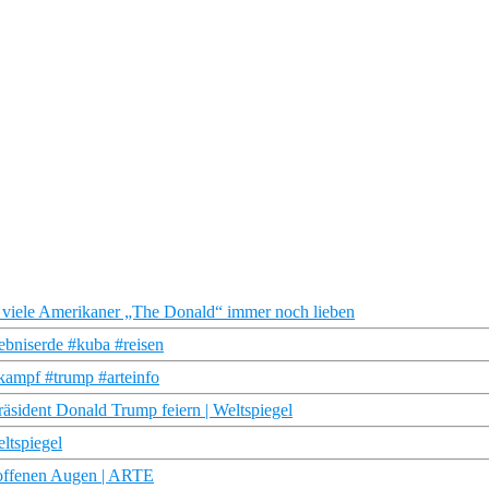
le Amerikaner „The Donald“ immer noch lieben
bniserde #kuba #reisen
ampf #trump #arteinfo
äsident Donald Trump feiern | Weltspiegel
ltspiegel
 offenen Augen | ARTE