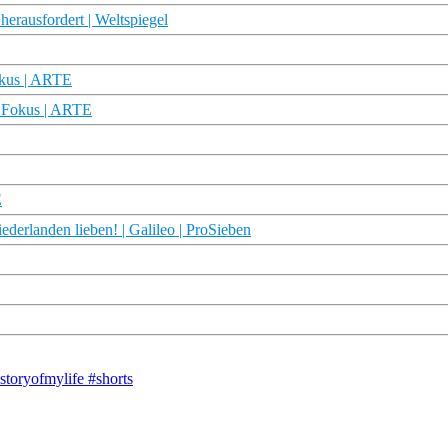
rausfordert | Weltspiegel
okus | ARTE
m Fokus | ARTE
E
derlanden lieben! | Galileo | ProSieben
toryofmylife #shorts