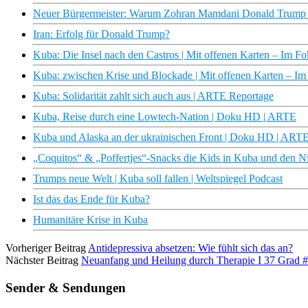
Neuer Bürgermeister: Warum Zohran Mamdani Donald Trump he
Iran: Erfolg für Donald Trump?
Kuba: Die Insel nach den Castros | Mit offenen Karten – Im F
Kuba: zwischen Krise und Blockade | Mit offenen Karten – I
Kuba: Solidarität zahlt sich auch aus | ARTE Reportage
Kuba, Reise durch eine Lowtech-Nation | Doku HD | ARTE
Kuba und Alaska an der ukrainischen Front | Doku HD | ART
„Coquitos“ & „Poffertjes“-Snacks die Kids in Kuba und den Nie
Trumps neue Welt | Kuba soll fallen | Weltspiegel Podcast
Ist das das Ende für Kuba?
Humanitäre Krise in Kuba
Vorheriger Beitrag
Antidepressiva absetzen: Wie fühlt sich das an?
Nächster Beitrag
Neuanfang und Heilung durch Therapie I 37 Grad #s
Sender & Sendungen