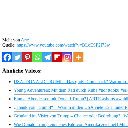
Mehr von
Arte
Quelle:
https://www.youtube.com/watch?v=BLoESF2I73w
Ähnliche Videos:
USA: DONALD TRUMP – Das große Comeback? Warum so vie
Young Adventurers: Mit dem Rad durch Kuba #ndr #doku #erle
Einmal Abendessen mit Donald Trump? | ARTE #shorts #wahlk
„Thank you, Trump!“ – Warum in den USA viele Exil-Iraner Pr
Grönland im Visier von Trump – Chance oder Bedrohung? | We
Wie Donald Trump ein neues Bild von Amerika zeichnet | Mit