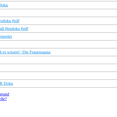
 Doku
trudoku #zdf
all #trudoku #zdf
reporter
l es wissen! | Die Frauensauna
WDR Doku
grund
lle?