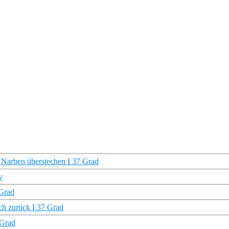
e Narben überstechen I 37 Grad
v
 Grad
ch zurück I 37 Grad
 Grad