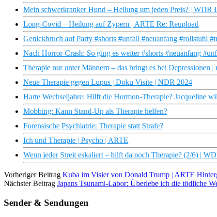
Mein schwerkranker Hund – Heilung um jeden Preis? | WDR
Long-Covid – Heilung auf Zypern | ARTE Re: Reupload
Genickbruch auf Party #shorts #unfall #neuanfang #rollstuhl #
Nach Horror-Crash: So ging es weiter #shorts #neuanfang #unf
Therapie nur unter Männern – das bringt es bei Depressionen | 
Neue Therapie gegen Lupus | Doku Visite | NDR 2024
Harte Wechseljahre: Hilft die Hormon-Therapie? Jacqueline wil
Mobbing: Kann Stand-Up als Therapie helfen?
Forensische Psychiatrie: Therapie statt Strafe?
Ich und Therapie | Psycho | ARTE
Wenn jeder Streit eskaliert – hilft da noch Therapie? (2/6) | 
Vorheriger Beitrag
Kuba im Visier von Donald Trump | ARTE Hinter
Nächster Beitrag
Japans Tsunami-Labor: Überlebe ich die tödliche We
Sender & Sendungen