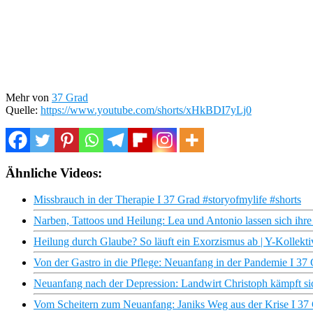
Mehr von
37 Grad
Quelle:
https://www.youtube.com/shorts/xHkBDI7yLj0
Ähnliche Videos:
Missbrauch in der Therapie I 37 Grad #storyofmylife #shorts
Narben, Tattoos und Heilung: Lea und Antonio lassen sich ihr
Heilung durch Glaube? So läuft ein Exorzismus ab | Y-Kollekti
Von der Gastro in die Pflege: Neuanfang in der Pandemie I 37
Neuanfang nach der Depression: Landwirt Christoph kämpft si
Vom Scheitern zum Neuanfang: Janiks Weg aus der Krise I 37