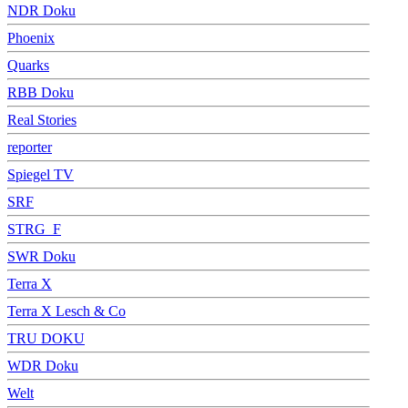
NDR Doku
Phoenix
Quarks
RBB Doku
Real Stories
reporter
Spiegel TV
SRF
STRG_F
SWR Doku
Terra X
Terra X Lesch & Co
TRU DOKU
WDR Doku
Welt