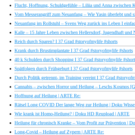
Flucht, Hoffnung, Schuldgefühle – Liliia und Anna zwischen 
Vom Messerangriff zum Neuanfang – Wie Yasin überlebt und sic
Neuanfang im Rollstuhl – Svens Weg zurück ins Leben I einf
Kalle – 15 Jahre Leben zwischen Hellersdorf, Jugendhaft und
Reich durch Sparen? I 37 Grad #storyofmylife #shorts
Krank durch Brustimplantate I 37 Grad #storyofmylife #shorts
40 k Schulden durch Shopping I 37 Grad #storyofmylife #short
Spätfolgen durch Frühgeburt I 37 Grad #storyofmylife #shorts
Durch Politik getrennt- im Training vereint I 37 Grad #storyofm
Cannabis – zwischen Horror und Heilung – Leschs Kosmos [G
Hoffnung auf Heilung | ARTE Re:
Rätsel Long COVID Der lange Weg zur Heilung | Doku Wiss
Wie krank ist Homo-Heilung? | Doku HD Reupload | ARTE
Heilung für chronisch Kranke – Vom Profit zur Prävention |
Long-Covid – Heilung auf Zypern | ARTE Re: