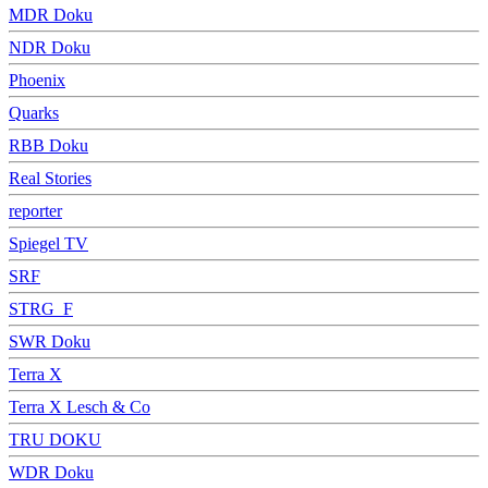
MDR Doku
NDR Doku
Phoenix
Quarks
RBB Doku
Real Stories
reporter
Spiegel TV
SRF
STRG_F
SWR Doku
Terra X
Terra X Lesch & Co
TRU DOKU
WDR Doku