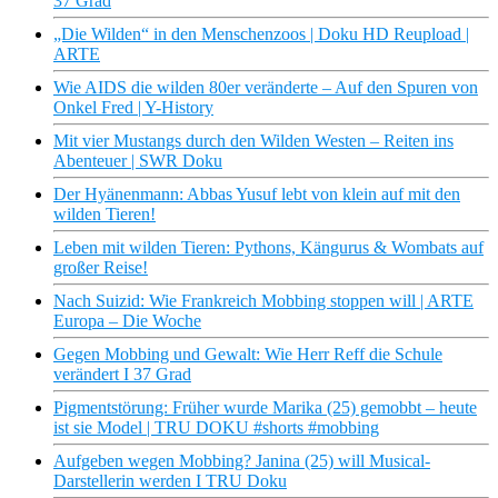
37 Grad
„Die Wilden“ in den Menschenzoos | Doku HD Reupload |
ARTE
Wie AIDS die wilden 80er veränderte – Auf den Spuren von
Onkel Fred | Y-History
Mit vier Mustangs durch den Wilden Westen – Reiten ins
Abenteuer | SWR Doku
Der Hyänenmann: Abbas Yusuf lebt von klein auf mit den
wilden Tieren!
Leben mit wilden Tieren: Pythons, Kängurus & Wombats auf
großer Reise!
Nach Suizid: Wie Frankreich Mobbing stoppen will | ARTE
Europa – Die Woche
Gegen Mobbing und Gewalt: Wie Herr Reff die Schule
verändert I 37 Grad
Pigmentstörung: Früher wurde Marika (25) gemobbt – heute
ist sie Model | TRU DOKU #shorts #mobbing
Aufgeben wegen Mobbing? Janina (25) will Musical-
Darstellerin werden I TRU Doku