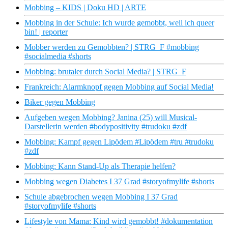
Mobbing – KIDS | Doku HD | ARTE
Mobbing in der Schule: Ich wurde gemobbt, weil ich queer
bin! | reporter
Mobber werden zu Gemobbten? | STRG_F #mobbing
#socialmedia #shorts
Mobbing: brutaler durch Social Media? | STRG_F
Frankreich: Alarmknopf gegen Mobbing auf Social Media!
Biker gegen Mobbing
Aufgeben wegen Mobbing? Janina (25) will Musical-
Darstellerin werden #bodypositivity #trudoku #zdf
Mobbing: Kampf gegen Lipödem #Lipödem #tru #trudoku
#zdf
Mobbing: Kann Stand-Up als Therapie helfen?
Mobbing wegen Diabetes I 37 Grad #storyofmylife #shorts
Schule abgebrochen wegen Mobbing I 37 Grad
#storyofmylife #shorts
Lifestyle von Mama: Kind wird gemobbt! #dokumentation