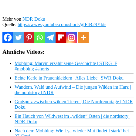
Mehr von
NDR Doku
Quelle:
https://www.youtube.com/shorts/gfFfB29Ybts
Ähnliche Videos:
Mobbing: Marvin erzählt seine Geschichte | STRG_F
#mobbing #shorts
Echte Kerle in Frauenkleidern | Alles Liebe | SWR Doku
Wandern, Wald und Aufwind – Die jungen Wilden im Harz |
die nordstory | NDR
Großputz zwischen wilden Tieren | Die Nordreportage | NDR
Doku
Ein Hauch von Wildwest im „wilden“ Osten | die nordstory |
NDR Doku
Nach dem Mobbing: Wie Lya wieder Mut findet I stark! bei