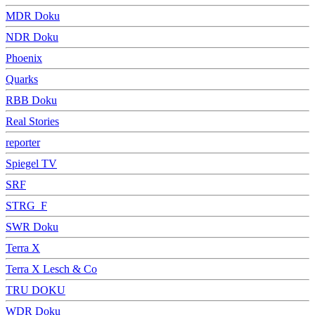
MDR Doku
NDR Doku
Phoenix
Quarks
RBB Doku
Real Stories
reporter
Spiegel TV
SRF
STRG_F
SWR Doku
Terra X
Terra X Lesch & Co
TRU DOKU
WDR Doku