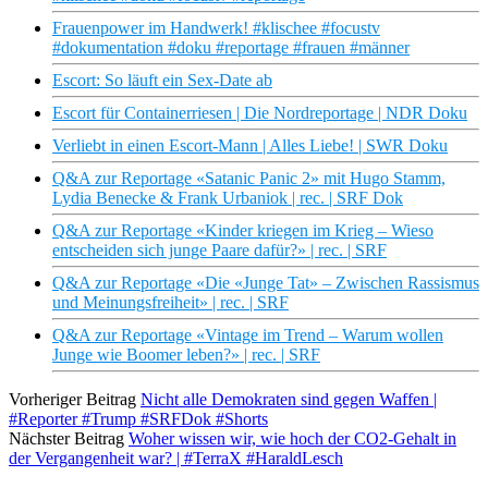
Frauenpower im Handwerk! #klischee #focustv
#dokumentation #doku #reportage #frauen #männer
Escort: So läuft ein Sex-Date ab
Escort für Containerriesen | Die Nordreportage | NDR Doku
Verliebt in einen Escort-Mann | Alles Liebe! | SWR Doku
Q&A zur Reportage «Satanic Panic 2» mit Hugo Stamm,
Lydia Benecke & Frank Urbaniok | rec. | SRF Dok
Q&A zur Reportage «Kinder kriegen im Krieg – Wieso
entscheiden sich junge Paare dafür?» | rec. | SRF
Q&A zur Reportage «Die «Junge Tat» – Zwischen Rassismus
und Meinungsfreiheit» | rec. | SRF
Q&A zur Reportage «Vintage im Trend – Warum wollen
Junge wie Boomer leben?» | rec. | SRF
Vorheriger Beitrag
Nicht alle Demokraten sind gegen Waffen |
#Reporter #Trump #SRFDok #Shorts
Nächster Beitrag
Woher wissen wir, wie hoch der CO2-Gehalt in
der Vergangenheit war? | #TerraX #HaraldLesch