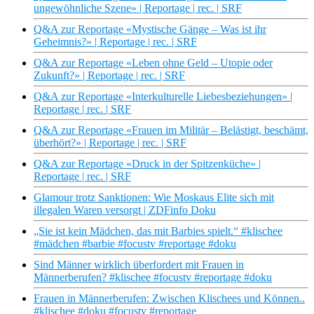
ungewöhnliche Szene» | Reportage | rec. | SRF
Q&A zur Reportage «Mystische Gänge – Was ist ihr
Geheimnis?» | Reportage | rec. | SRF
Q&A zur Reportage «Leben ohne Geld – Utopie oder
Zukunft?» | Reportage | rec. | SRF
Q&A zur Reportage «Interkulturelle Liebesbeziehungen» |
Reportage | rec. | SRF
Q&A zur Reportage «Frauen im Militär – Belästigt, beschämt,
überhört?» | Reportage | rec. | SRF
Q&A zur Reportage «Druck in der Spitzenküche» |
Reportage | rec. | SRF
Glamour trotz Sanktionen: Wie Moskaus Elite sich mit
illegalen Waren versorgt | ZDFinfo Doku
„Sie ist kein Mädchen, das mit Barbies spielt.“ #klischee
#mädchen #barbie #focustv #reportage #doku
Sind Männer wirklich überfordert mit Frauen in
Männerberufen? #klischee #focustv #reportage #doku
Frauen in Männerberufen: Zwischen Klischees und Können..
#klischee #doku #focustv #reportage