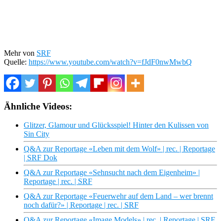
Mehr von
SRF
Quelle:
https://www.youtube.com/watch?v=fJdF0nwMwbQ
Ähnliche Videos:
Glitzer, Glamour und Glücksspiel! Hinter den Kulissen von
Sin City
Q&A zur Reportage «Leben mit dem Wolf» | rec. | Reportage
| SRF Dok
Q&A zur Reportage «Sehnsucht nach dem Eigenheim» |
Reportage | rec. | SRF
Q&A zur Reportage «Feuerwehr auf dem Land – wer brennt
noch dafür?» | Reportage | rec. | SRF
Q&A zur Reportage «Image Models» | rec. | Reportage | SRF