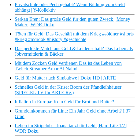
Privatschule oder Pech gehabt? Wenn Bildung vom Geld
abhängt | Y-Kollektiv
Serkan Eren: Das große Geld für den guten Zweck | Money
Maker | WDR Doku
Töten für Geld: Das Geschäft mit dem Krieg #söldner #shorts
#krieg #mdrdok #history #geschichte
Das perfekte Match aus Geld & Leidenschaft? Das Leben als
Jobvermittlerin & Bäcker
Mit dem Zocken Geld verdienen Das ist das Leben von
Twitch Streamer Amar Al Naimi
Geld für Mutter nach Simbabwe | Doku HD | ARTE
Schnelles Geld in der Krise: Boom der Pfandleihhäuser
(SPIEGEL TV für ARTE Re:)
Inflation in Europa: Kein Geld für Brot und Butter?
Grundeinkommen für Lina: Ein Jahr Geld ohne Arbeit? I 37
Grad
Leben im Stripclub – Joana tanzt für Geld | Hard Life 1/7 |
WDR Doku