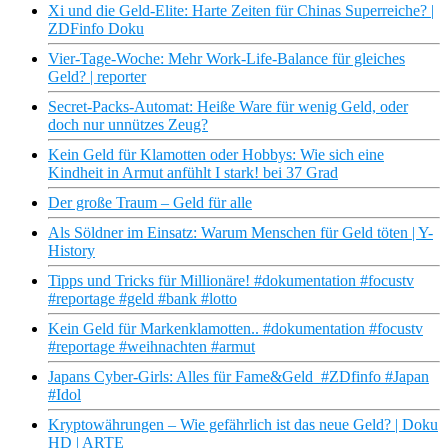
Xi und die Geld-Elite: Harte Zeiten für Chinas Superreiche? |
ZDFinfo Doku
Vier-Tage-Woche: Mehr Work-Life-Balance für gleiches
Geld? | reporter
Secret-Packs-Automat: Heiße Ware für wenig Geld, oder
doch nur unnützes Zeug?
Kein Geld für Klamotten oder Hobbys: Wie sich eine
Kindheit in Armut anfühlt I stark! bei 37 Grad
Der große Traum – Geld für alle
Als Söldner im Einsatz: Warum Menschen für Geld töten | Y-
History
Tipps und Tricks für Millionäre! #dokumentation #focustv
#reportage #geld #bank #lotto
Kein Geld für Markenklamotten.. #dokumentation #focustv
#reportage #weihnachten #armut
Japans Cyber-Girls: Alles für Fame&Geld #ZDfinfo #Japan
#Idol
Kryptowährungen – Wie gefährlich ist das neue Geld? | Doku
HD | ARTE