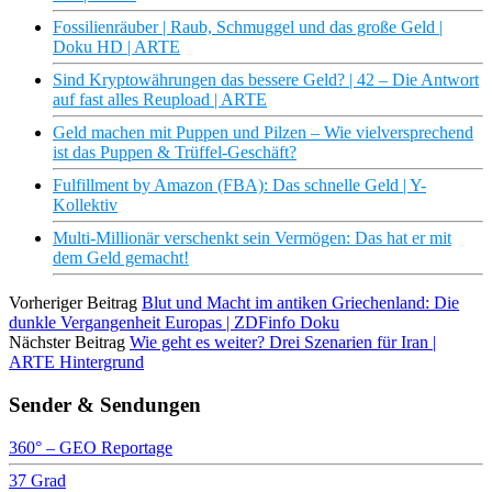
Fossilienräuber | Raub, Schmuggel und das große Geld |
Doku HD | ARTE
Sind Kryptowährungen das bessere Geld? | 42 – Die Antwort
auf fast alles Reupload | ARTE
Geld machen mit Puppen und Pilzen – Wie vielversprechend
ist das Puppen & Trüffel-Geschäft?
Fulfillment by Amazon (FBA): Das schnelle Geld | Y-
Kollektiv
Multi-Millionär verschenkt sein Vermögen: Das hat er mit
dem Geld gemacht!
Vorheriger Beitrag
Blut und Macht im antiken Griechenland: Die
dunkle Vergangenheit Europas | ZDFinfo Doku
Nächster Beitrag
Wie geht es weiter? Drei Szenarien für Iran |
ARTE Hintergrund
Sender & Sendungen
360° – GEO Reportage
37 Grad