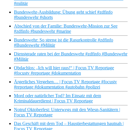
#militär
Bundeswehr-Ausbildung: Übung geht schief #zdfinfo
#bundeswehr #shorts
Abschied von der Familie: Bundeswehr-Mission zur See
#zdfinfo #bundeswehr #marine
Bundeswehr: So streng ist die Rasurkontrolle #zdfinfo
#Bundeswehr #Militär
Dienstgrade raten bei der Bundeswehr #zdfinfo #Bundeswehr
#Militär
Obdachlos: „Ich will hier raus!“ | Focus TV Reportage
#focustv #reportage #dokumentation
Ärgerliches Vergehen… | Focus TV Reportage #focustv
#reportage #dokumentation #autobahn #polizei
Mord oder natürlicher Tod? Im Einsatz mit dem
Kriminaldauerdienst | Focus TV Reportage
Notruf Oktoberfest: Unterwegs mit den Wiesn-Sanitätern |
Focus TV Reportage
Das Geschäft mit dem Tod – Haustierbestattungen hautnah |
Focus TV Reportage