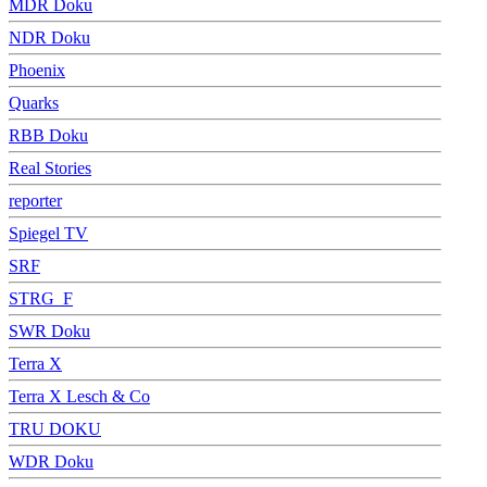
MDR Doku
NDR Doku
Phoenix
Quarks
RBB Doku
Real Stories
reporter
Spiegel TV
SRF
STRG_F
SWR Doku
Terra X
Terra X Lesch & Co
TRU DOKU
WDR Doku