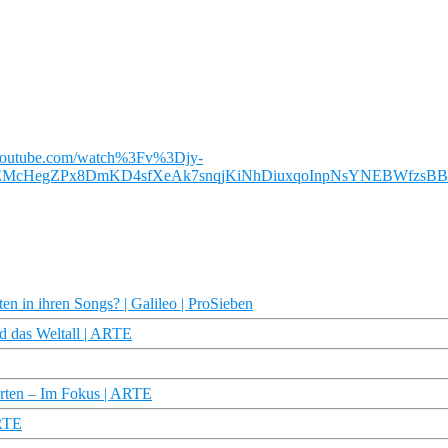
w.youtube.com/watch%3Fv%3Djy-
McHegZPx8DmKD4sfXeAk7snqjKiNhDiuxqoInpNsYNEBWfzsB
n in ihren Songs? | Galileo | ProSieben
d das Weltall | ARTE
arten – Im Fokus | ARTE
ARTE