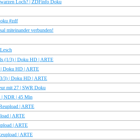
chwarzen Loch? | ZDFinfo Doku
doku #zdf
sal miteinander verbunden!
dLesch
ls (1/3) | Doku HD | ARTE
3) | Doku HD | ARTE
s (3/3) | Doku HD | ARTE
eur mit 27 | SWR Doku
 | NDR | 45 Min
D Reupload | ARTE
pload | ARTE
upload | ARTE
 Reupload | ARTE