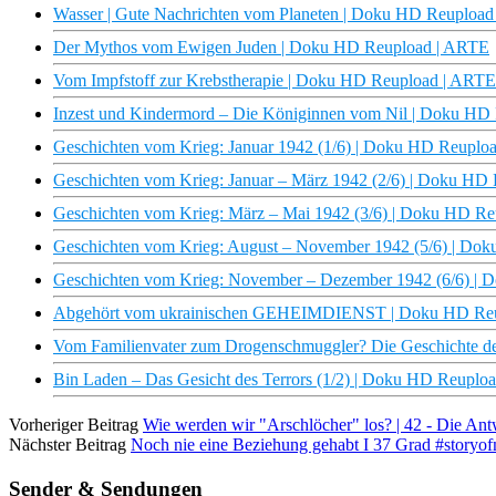
Wasser | Gute Nachrichten vom Planeten | Doku HD Reuploa
Der Mythos vom Ewigen Juden | Doku HD Reupload | ARTE
Vom Impfstoff zur Krebstherapie | Doku HD Reupload | ARTE
Inzest und Kindermord – Die Königinnen vom Nil | Doku HD
Geschichten vom Krieg: Januar 1942 (1/6) | Doku HD Reuplo
Geschichten vom Krieg: Januar – März 1942 (2/6) | Doku HD
Geschichten vom Krieg: März – Mai 1942 (3/6) | Doku HD R
Geschichten vom Krieg: August – November 1942 (5/6) | Do
Geschichten vom Krieg: November – Dezember 1942 (6/6) |
Abgehört vom ukrainischen GEHEIMDIENST | Doku HD Re
Vom Familienvater zum Drogenschmuggler? Die Geschichte d
Bin Laden – Das Gesicht des Terrors (1/2) | Doku HD Reuplo
Vorheriger Beitrag
Wie werden wir "Arschlöcher" los? | 42 - Die Ant
Nächster Beitrag
Noch nie eine Beziehung gehabt I 37 Grad #storyof
Sender & Sendungen