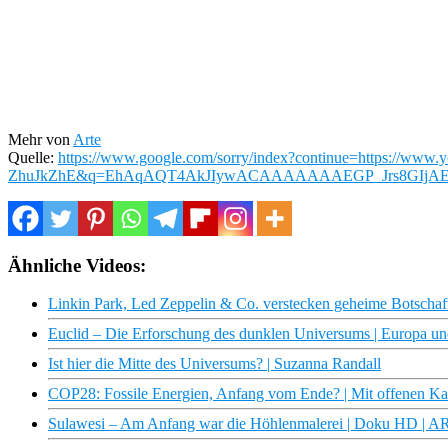
Mehr von
Arte
Quelle:
https://www.google.com/sorry/index?continue=https://ww
ZhuJkZhE&q=EhAqAQT4AkJIywACAAAAAAAEGP_Jrs8GIjAE
Ähnliche Videos:
Linkin Park, Led Zeppelin & Co. verstecken geheime Botschafte
Euclid – Die Erforschung des dunklen Universums | Europa un
Ist hier die Mitte des Universums? | Suzanna Randall
COP28: Fossile Energien, Anfang vom Ende? | Mit offenen K
Sulawesi – Am Anfang war die Höhlenmalerei | Doku HD | 