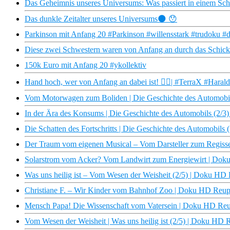
Das Geheimnis unseres Universums: Was passiert in einem S
Das dunkle Zeitalter unseres Universums🌑 😯
Parkinson mit Anfang 20 #Parkinson #willensstark #trudoku #
Diese zwei Schwestern waren von Anfang an durch das Schick
150k Euro mit Anfang 20 #ykollektiv
Hand hoch, wer von Anfang an dabei ist! ✋🏼| #TerraX #Haral
Vom Motorwagen zum Boliden | Die Geschichte des Automobi
In der Ära des Konsums | Die Geschichte des Automobils (2/
Die Schatten des Fortschritts | Die Geschichte des Automobil
Der Traum vom eigenen Musical – Vom Darsteller zum Regiss
Solarstrom vom Acker? Vom Landwirt zum Energiewirt | Doku
Was uns heilig ist – Vom Wesen der Weisheit (2/5) | Doku H
Christiane F. – Wir Kinder vom Bahnhof Zoo | Doku HD Reu
Mensch Papa! Die Wissenschaft vom Vatersein | Doku HD Re
Vom Wesen der Weisheit | Was uns heilig ist (2/5) | Doku HD