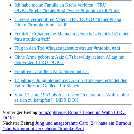
Ich habe meine Familie an Krebs verloren | TRU
DOKU#krebs #trauer #tod #waise #trudoku #zdf #funk
Theresa verliert ihren Vater | TRU DOKU #trauer #papa
#doku #trudoku #funk #zdf
Femizid: Er hat meine Mama umgebracht! #Femizid #Trauer
#tru #trudoku #zdf
Flug in den Tod #flugzeugabsturz #trauer #trudoku #zdf
Ohne Arme geboren: Aziz (17) bewältigt seinen Alltag mit
den Füßen I TRU DOKU
Frankreich: Endlich Autofahren mit 17!
17-jähriger Jungunternehmer: Aaron Holzhäuer erfindet den
Fahrradtresor | Galileo | ProSieben
Vom 17. Juni 1953 bis zur Letzten Generation – Wofür lohnt
es sich zu kämpfen? | MDR DOK
Vorheriger Beitrag
Schizophrenie: Robins Leben im Wahn | TRU
DOKU
Nächster Beitrag
Jung und ausgebrannt: Caro (24) hatte ein Burnout
#shorts #burnout #erzieherin #trudoku #zdf