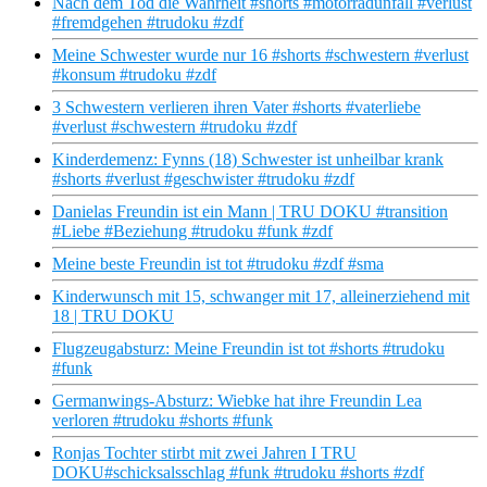
Nach dem Tod die Wahrheit #shorts #motorradunfall #verlust
#fremdgehen #trudoku #zdf
Meine Schwester wurde nur 16 #shorts #schwestern #verlust
#konsum #trudoku #zdf
3 Schwestern verlieren ihren Vater #shorts #vaterliebe
#verlust #schwestern #trudoku #zdf
Kinderdemenz: Fynns (18) Schwester ist unheilbar krank
#shorts #verlust #geschwister #trudoku #zdf
Danielas Freundin ist ein Mann | TRU DOKU #transition
#Liebe #Beziehung #trudoku #funk #zdf
Meine beste Freundin ist tot #trudoku #zdf #sma
Kinderwunsch mit 15, schwanger mit 17, alleinerziehend mit
18 | TRU DOKU
Flugzeugabsturz: Meine Freundin ist tot #shorts #trudoku
#funk
Germanwings-Absturz: Wiebke hat ihre Freundin Lea
verloren #trudoku #shorts #funk
Ronjas Tochter stirbt mit zwei Jahren I TRU
DOKU#schicksalsschlag #funk #trudoku #shorts #zdf