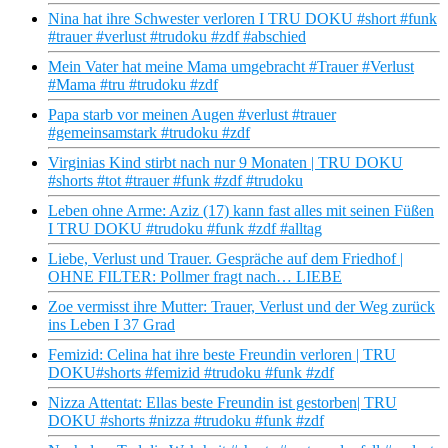
Nina hat ihre Schwester verloren I TRU DOKU #short #funk
#trauer #verlust #trudoku #zdf #abschied
Mein Vater hat meine Mama umgebracht #Trauer #Verlust
#Mama #tru #trudoku #zdf
Papa starb vor meinen Augen #verlust #trauer
#gemeinsamstark #trudoku #zdf
Virginias Kind stirbt nach nur 9 Monaten | TRU DOKU
#shorts #tot #trauer #funk #zdf #trudoku
Leben ohne Arme: Aziz (17) kann fast alles mit seinen Füßen
I TRU DOKU #trudoku #funk #zdf #alltag
Liebe, Verlust und Trauer. Gespräche auf dem Friedhof |
OHNE FILTER: Pollmer fragt nach… LIEBE
Zoe vermisst ihre Mutter: Trauer, Verlust und der Weg zurück
ins Leben I 37 Grad
Femizid: Celina hat ihre beste Freundin verloren | TRU
DOKU#shorts #femizid #trudoku #funk #zdf
Nizza Attentat: Ellas beste Freundin ist gestorben| TRU
DOKU #shorts #nizza #trudoku #funk #zdf