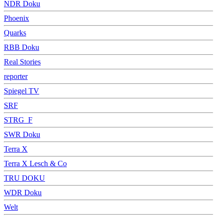
NDR Doku
Phoenix
Quarks
RBB Doku
Real Stories
reporter
Spiegel TV
SRF
STRG_F
SWR Doku
Terra X
Terra X Lesch & Co
TRU DOKU
WDR Doku
Welt