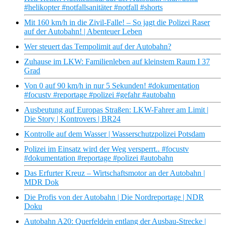
#helikopter #notfallsanitäter #notfall #shorts
Mit 160 km/h in die Zivil-Falle! – So jagt die Polizei Raser
auf der Autobahn! | Abenteuer Leben
Wer steuert das Tempolimit auf der Autobahn?
Zuhause im LKW: Familienleben auf kleinstem Raum I 37
Grad
Von 0 auf 90 km/h in nur 5 Sekunden! #dokumentation
#focustv #reportage #polizei #gefahr #autobahn
Ausbeutung auf Europas Straßen: LKW-Fahrer am Limit |
Die Story | Kontrovers | BR24
Kontrolle auf dem Wasser | Wasserschutzpolizei Potsdam
Polizei im Einsatz wird der Weg versperrt.. #focustv
#dokumentation #reportage #polizei #autobahn
Das Erfurter Kreuz – Wirtschaftsmotor an der Autobahn |
MDR Dok
Die Profis von der Autobahn | Die Nordreportage | NDR
Doku
Autobahn A20: Querfeldein entlang der Ausbau-Strecke |