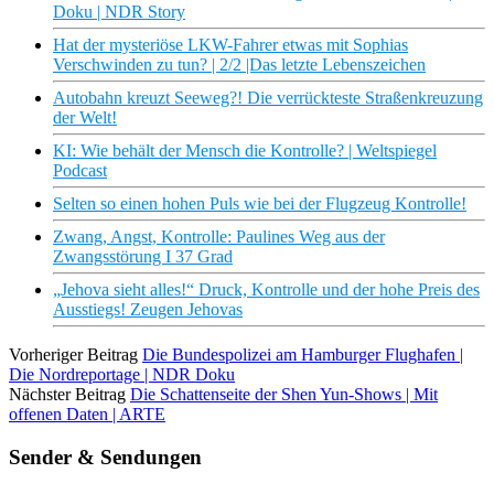
Doku | NDR Story
Hat der mysteriöse LKW-Fahrer etwas mit Sophias
Verschwinden zu tun? | 2/2 |Das letzte Lebenszeichen
Autobahn kreuzt Seeweg?! Die verrückteste Straßenkreuzung
der Welt!
KI: Wie behält der Mensch die Kontrolle? | Weltspiegel
Podcast
Selten so einen hohen Puls wie bei der Flugzeug Kontrolle!
Zwang, Angst, Kontrolle: Paulines Weg aus der
Zwangsstörung I 37 Grad
„Jehova sieht alles!“ Druck, Kontrolle und der hohe Preis des
Ausstiegs! Zeugen Jehovas
Vorheriger Beitrag
Die Bundespolizei am Hamburger Flughafen |
Die Nordreportage | NDR Doku
Nächster Beitrag
Die Schattenseite der Shen Yun-Shows | Mit
offenen Daten | ARTE
Sender & Sendungen