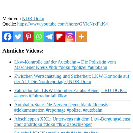
Mehr von
NDR Doku
Quelle:
https://www.youtube.com/shorts/GYleNrxFkK4
Ähnliche Videos:
Lkw-Kontrolle auf der Autobahn – Die Polizistin vom
Maschener Kreuz #ndr #doku #polizei #autobahn
Zwischen Wertschätzung und Sicherheit: LKW-Kontrolle auf
der A1 | Die Nordreportage | NDR Doku
Fahrradunfall: LKW fährt über Zarahs Beine | TRU DOKU
#shorts #Fahrradunfall #lkw
Autobahn-Stau: Die Nerven liegen blank #focustv
#dokumentation #reportage #polizei #autobahn
Abschleppen XXL: Unterwegs mit dem Lkw-Bergungsdienst
#ndr #ndrdoku #doku #lkw #abschlepper