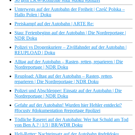
So geht LKW-Kontrolle #ndr #doku #polizei
Unterwegs auf der Autobahn der Freiheit | Cześć Polska –
Hallo Polen | Doku
Preiskampf auf der Autobahn | ARTE Re:
Stau: Ferienbeginn auf der Autobahn | Die Nordreportage |
NDR Doku
Polizei vs Drogenkuriere – Zivilfahnder auf der Autobahn |
REUPLOAD | Doku
Alltag auf der Autobahn – Rasten, retten, reparieren | Die
Nordreportage | NDR Doku
Reupload: Alltag auf der Autobahn – Rasten, retten,
reparieren | Die Nordreportage | NDR Doku
Polizei und Abschlepper: Einsatz auf der Autobahn | Die
Nordreportage | NDR Doku
Gefahr auf der Autobahn! Wurden hier Hehler entdeckt?
#focustv #dokumentation #reportage #polizei
Tödliche Raserei auf der Autobahn: Wer hat Schuld am Tod
von Ben A.? | 1/3 | BR/WDR Doku
Heli-Retter: Nachteinsatz auf der Autobahn #ndr#doku