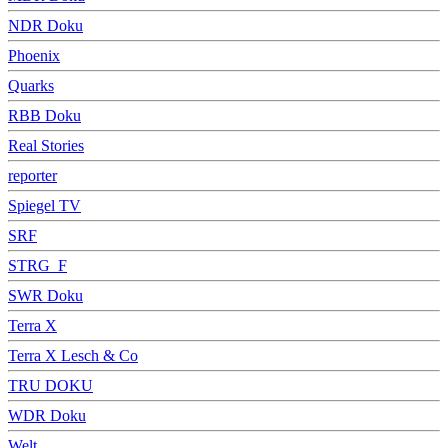
NDR Doku
Phoenix
Quarks
RBB Doku
Real Stories
reporter
Spiegel TV
SRF
STRG_F
SWR Doku
Terra X
Terra X Lesch & Co
TRU DOKU
WDR Doku
Welt