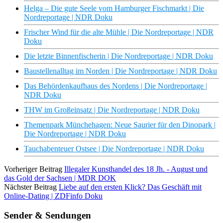
Helga – Die gute Seele vom Hamburger Fischmarkt | Die
Nordreportage | NDR Doku
Frischer Wind für die alte Mühle | Die Nordreportage | NDR
Doku
Die letzte Binnenfischerin | Die Nordreportage | NDR Doku
Baustellenalltag im Norden | Die Nordreportage | NDR Doku
Das Behördenkaufhaus des Nordens | Die Nordreportage |
NDR Doku
THW im Großeinsatz | Die Nordreportage | NDR Doku
Themenpark Münchehagen: Neue Saurier für den Dinopark |
Die Nordreportage | NDR Doku
Tauchabenteuer Ostsee | Die Nordreportage | NDR Doku
Vorheriger Beitrag
Illegaler Kunsthandel des 18 Jh. - August und
das Gold der Sachsen | MDR DOK
Nächster Beitrag
Liebe auf den ersten Klick? Das Geschäft mit
Online-Dating | ZDFinfo Doku
Sender & Sendungen