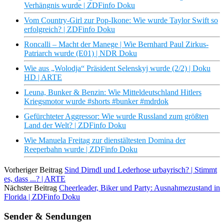
Verhängnis wurde | ZDFinfo Doku
Vom Country-Girl zur Pop-Ikone: Wie wurde Taylor Swift so
erfolgreich? | ZDFinfo Doku
Roncalli – Macht der Manege | Wie Bernhard Paul Zirkus-
Patriarch wurde (E01) | NDR Doku
Wie aus „Wolodja“ Präsident Selenskyj wurde (2/2) | Doku
HD | ARTE
Leuna, Bunker & Benzin: Wie Mitteldeutschland Hitlers
Kriegsmotor wurde #shorts #bunker #mdrdok
Gefürchteter Aggressor: Wie wurde Russland zum größten
Land der Welt? | ZDFinfo Doku
Wie Manuela Freitag zur dienstältesten Domina der
Reeperbahn wurde | ZDFinfo Doku
Vorheriger Beitrag
Sind Dirndl und Lederhose urbayrisch? | Stimmt
es, dass ...? | ARTE
Nächster Beitrag
Cheerleader, Biker und Party: Ausnahmezustand in
Florida | ZDFinfo Doku
Sender & Sendungen