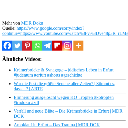
Mehr von
MDR Doku
Quelle:
https://www.google.com/sorry/index?
continue=https://www.youtube.com/watch%3Fv%3Dve48p
Ähnliche Videos:
Krämerbrücke & Synagoge – jüdisches Leben in Erfurt
#judentum #erfurt #shorts #geschichte
War die Pest die größte Seuche aller Zeiten? | Stimmt es,
dass…? | ARTE
Erinnerung ausgelöscht wegen KO-Tropfen #kotropfen
#trudoku #zdf
Verfall und neue Blüte – Die Krämerbrücke in Erfurt | MDR
DOK
Amoklauf in Erfurt – Das Trauma | MDR DOK