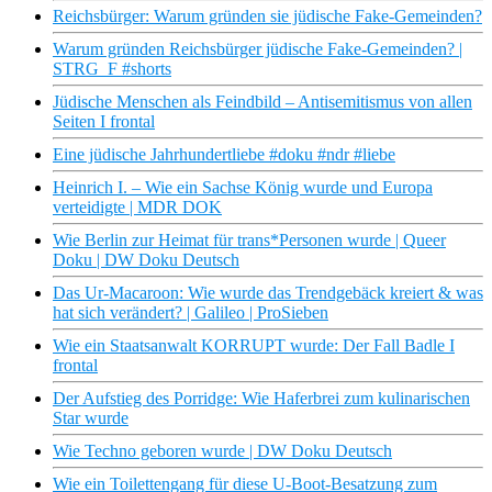
Reichsbürger: Warum gründen sie jüdische Fake-Gemeinden?
Warum gründen Reichsbürger jüdische Fake-Gemeinden? |
STRG_F #shorts
Jüdische Menschen als Feindbild – Antisemitismus von allen
Seiten I frontal
Eine jüdische Jahrhundertliebe #doku #ndr #liebe
Heinrich I. – Wie ein Sachse König wurde und Europa
verteidigte | MDR DOK
Wie Berlin zur Heimat für trans*Personen wurde | Queer
Doku | DW Doku Deutsch
Das Ur-Macaroon: Wie wurde das Trendgebäck kreiert & was
hat sich verändert? | Galileo | ProSieben
Wie ein Staatsanwalt KORRUPT wurde: Der Fall Badle I
frontal
Der Aufstieg des Porridge: Wie Haferbrei zum kulinarischen
Star wurde
Wie Techno geboren wurde | DW Doku Deutsch
Wie ein Toilettengang für diese U-Boot-Besatzung zum