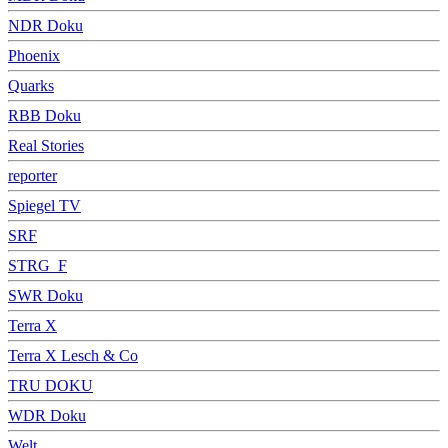
NDR Doku
Phoenix
Quarks
RBB Doku
Real Stories
reporter
Spiegel TV
SRF
STRG_F
SWR Doku
Terra X
Terra X Lesch & Co
TRU DOKU
WDR Doku
Welt