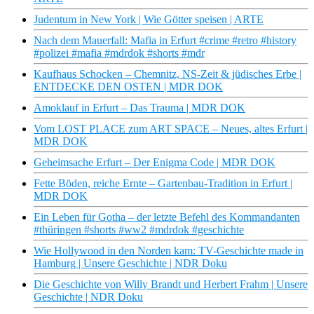
Judentum in New York | Wie Götter speisen | ARTE
Nach dem Mauerfall: Mafia in Erfurt #crime #retro #history
#polizei #mafia #mdrdok #shorts #mdr
Kaufhaus Schocken – Chemnitz, NS-Zeit & jüdisches Erbe |
ENTDECKE DEN OSTEN | MDR DOK
Amoklauf in Erfurt – Das Trauma | MDR DOK
Vom LOST PLACE zum ART SPACE – Neues, altes Erfurt |
MDR DOK
Geheimsache Erfurt – Der Enigma Code | MDR DOK
Fette Böden, reiche Ernte – Gartenbau-Tradition in Erfurt |
MDR DOK
Ein Leben für Gotha – der letzte Befehl des Kommandanten
#thüringen #shorts #ww2 #mdrdok #geschichte
Wie Hollywood in den Norden kam: TV-Geschichte made in
Hamburg | Unsere Geschichte | NDR Doku
Die Geschichte von Willy Brandt und Herbert Frahm | Unsere
Geschichte | NDR Doku