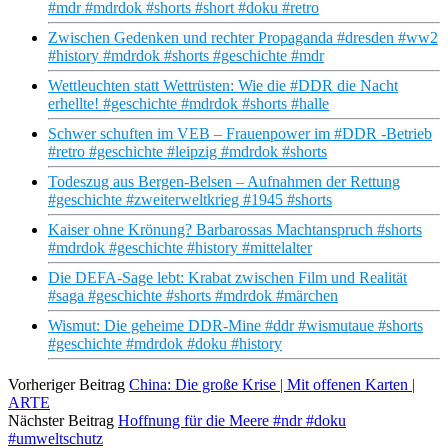
#mdr #mdrdok #shorts #short #doku #retro
Zwischen Gedenken und rechter Propaganda #dresden #ww2
#history #mdrdok #shorts #geschichte #mdr
Wettleuchten statt Wettrüsten: Wie die #DDR die Nacht
erhellte! #geschichte #mdrdok #shorts #halle
Schwer schuften im VEB – Frauenpower im #DDR -Betrieb
#retro #geschichte #leipzig #mdrdok #shorts
Todeszug aus Bergen-Belsen – Aufnahmen der Rettung
#geschichte #zweiterweltkrieg #1945 #shorts
Kaiser ohne Krönung? Barbarossas Machtanspruch #shorts
#mdrdok #geschichte #history #mittelalter
Die DEFA-Sage lebt: Krabat zwischen Film und Realität
#saga #geschichte #shorts #mdrdok #märchen
Wismut: Die geheime DDR-Mine #ddr #wismutaue #shorts
#geschichte #mdrdok #doku #history
Vorheriger Beitrag
China: Die große Krise | Mit offenen Karten |
ARTE
Nächster Beitrag
Hoffnung für die Meere #ndr #doku
#umweltschutz