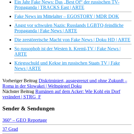
Ein Jahr Fake News: Das „Best Of“ der russischen TV-
Propaganda | TRACKS East | ARTE
Fake News im Mittelalter – EGOSTORY | MDR DOK
Angst vor schwulen Nazis: Russlands LGBTQ-feindliche
Propaganda | Fake News | ARTE
Die zerstörerische Macht von Fake News | Doku HD | ARTE
So russophob ist der Westen lt. Kreml-TV | Fake News |
ARTE
Kriegsschuld und Kekse im russischen Staats TV | Fake
News | ARTE
Vorheriger Beitrag
Diskriminiert, ausgegrenzt und ohne Zukunft –
Roma in der Slowakei | Weltspiegel Doku
Nächster Beitrag
Rumänen auf dem Acker: Wie Kohl ein Dorf
verändert | STRG_F
Sender & Sendungen
360° – GEO Reportage
37 Grad