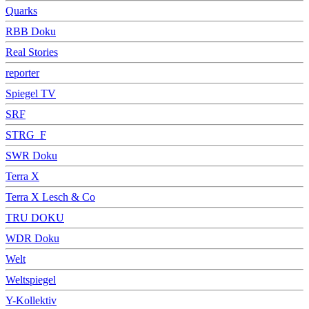
Quarks
RBB Doku
Real Stories
reporter
Spiegel TV
SRF
STRG_F
SWR Doku
Terra X
Terra X Lesch & Co
TRU DOKU
WDR Doku
Welt
Weltspiegel
Y-Kollektiv