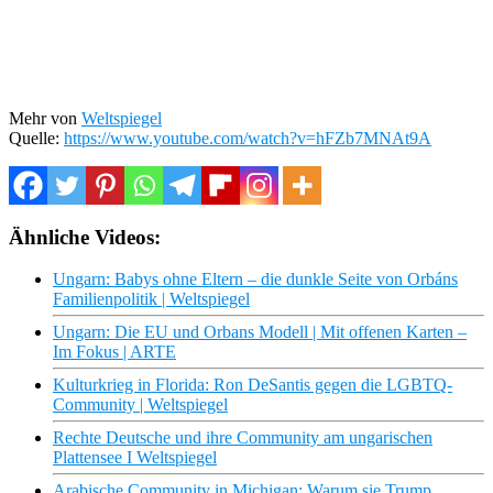
Mehr von
Weltspiegel
Quelle:
https://www.youtube.com/watch?v=hFZb7MNAt9A
Ähnliche Videos:
Ungarn: Babys ohne Eltern – die dunkle Seite von Orbáns
Familienpolitik | Weltspiegel
Ungarn: Die EU und Orbans Modell | Mit offenen Karten –
Im Fokus | ARTE
Kulturkrieg in Florida: Ron DeSantis gegen die LGBTQ-
Community | Weltspiegel
Rechte Deutsche und ihre Community am ungarischen
Plattensee I Weltspiegel
Arabische Community in Michigan: Warum sie Trump