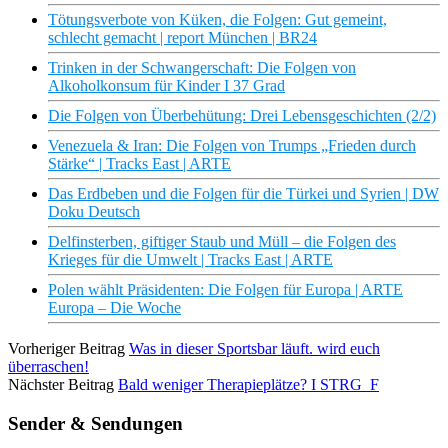
Tötungsverbote von Küken, die Folgen: Gut gemeint,
schlecht gemacht | report München | BR24
Trinken in der Schwangerschaft: Die Folgen von
Alkoholkonsum für Kinder I 37 Grad
Die Folgen von Überbehütung: Drei Lebensgeschichten (2/2)
Venezuela & Iran: Die Folgen von Trumps „Frieden durch
Stärke“ | Tracks East | ARTE
Das Erdbeben und die Folgen für die Türkei und Syrien | DW
Doku Deutsch
Delfinsterben, giftiger Staub und Müll – die Folgen des
Krieges für die Umwelt | Tracks East | ARTE
Polen wählt Präsidenten: Die Folgen für Europa | ARTE
Europa – Die Woche
Vorheriger Beitrag
Was in dieser Sportsbar läuft. wird euch
überraschen!
Nächster Beitrag
Bald weniger Therapieplätze? I STRG_F
Sender & Sendungen