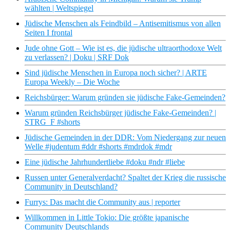
wählten | Weltspiegel
Jüdische Menschen als Feindbild – Antisemitismus von allen
Seiten I frontal
Jude ohne Gott – Wie ist es, die jüdische ultraorthodoxe Welt
zu verlassen? | Doku | SRF Dok
Sind jüdische Menschen in Europa noch sicher? | ARTE
Europa Weekly – Die Woche
Reichsbürger: Warum gründen sie jüdische Fake-Gemeinden?
Warum gründen Reichsbürger jüdische Fake-Gemeinden? |
STRG_F #shorts
Jüdische Gemeinden in der DDR: Vom Niedergang zur neuen
Welle #judentum #ddr #shorts #mdrdok #mdr
Eine jüdische Jahrhundertliebe #doku #ndr #liebe
Russen unter Generalverdacht? Spaltet der Krieg die russische
Community in Deutschland?
Furrys: Das macht die Community aus | reporter
Willkommen in Little Tokio: Die größte japanische
Community Deutschlands