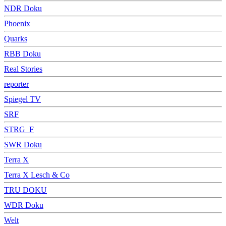
NDR Doku
Phoenix
Quarks
RBB Doku
Real Stories
reporter
Spiegel TV
SRF
STRG_F
SWR Doku
Terra X
Terra X Lesch & Co
TRU DOKU
WDR Doku
Welt