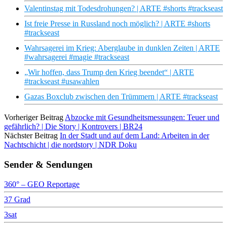
Valentinstag mit Todesdrohungen? | ARTE #shorts #trackseast
Ist freie Presse in Russland noch möglich? | ARTE #shorts
#trackseast
Wahrsagerei im Krieg: Aberglaube in dunklen Zeiten | ARTE
#wahrsagerei #magie #trackseast
„Wir hoffen, dass Trump den Krieg beendet“ | ARTE
#trackseast #usawahlen
Gazas Boxclub zwischen den Trümmern | ARTE #trackseast
Vorheriger Beitrag
Abzocke mit Gesundheitsmessungen: Teuer und
gefährlich? | Die Story | Kontrovers | BR24
Nächster Beitrag
In der Stadt und auf dem Land: Arbeiten in der
Nachtschicht | die nordstory | NDR Doku
Sender & Sendungen
360° – GEO Reportage
37 Grad
3sat