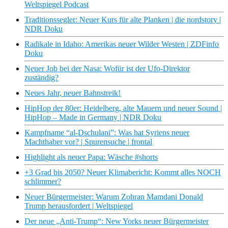
Weltspiegel Podcast
Traditionssegler: Neuer Kurs für alte Planken | die nordstory |
NDR Doku
Radikale in Idaho: Amerikas neuer Wilder Westen | ZDFinfo
Doku
Neuer Job bei der Nasa: Wofür ist der Ufo-Direktor
zuständig?
Neues Jahr, neuer Bahnstreik!
HipHop der 80er: Heidelberg, alte Mauern und neuer Sound |
HipHop – Made in Germany | NDR Doku
Kampfname “al-Dschulani”: Was hat Syriens neuer
Machthaber vor? | Spurensuche | frontal
Highlight als neuer Papa: Wäsche #shorts
+3 Grad bis 2050? Neuer Klimabericht: Kommt alles NOCH
schlimmer?
Neuer Bürgermeister: Warum Zohran Mamdani Donald
Trump herausfordert | Weltspiegel
Der neue „Anti-Trump“: New Yorks neuer Bürgermeister