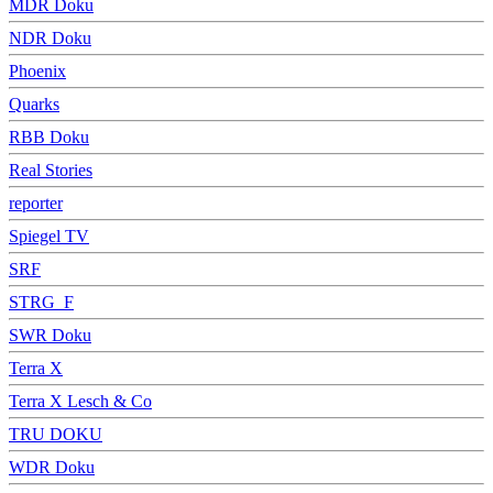
MDR Doku
NDR Doku
Phoenix
Quarks
RBB Doku
Real Stories
reporter
Spiegel TV
SRF
STRG_F
SWR Doku
Terra X
Terra X Lesch & Co
TRU DOKU
WDR Doku