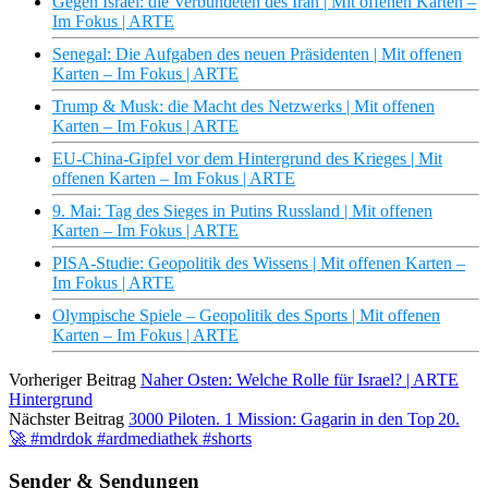
Gegen Israel: die Verbündeten des Iran | Mit offenen Karten –
Im Fokus | ARTE
Senegal: Die Aufgaben des neuen Präsidenten | Mit offenen
Karten – Im Fokus | ARTE
Trump & Musk: die Macht des Netzwerks | Mit offenen
Karten – Im Fokus | ARTE
EU-China-Gipfel vor dem Hintergrund des Krieges | Mit
offenen Karten – Im Fokus | ARTE
9. Mai: Tag des Sieges in Putins Russland | Mit offenen
Karten – Im Fokus | ARTE
PISA-Studie: Geopolitik des Wissens | Mit offenen Karten –
Im Fokus | ARTE
Olympische Spiele – Geopolitik des Sports | Mit offenen
Karten – Im Fokus | ARTE
Vorheriger Beitrag
Naher Osten: Welche Rolle für Israel? | ARTE
Hintergrund
Nächster Beitrag
3000 Piloten. 1 Mission: Gagarin in den Top 20.
🚀 #mdrdok #ardmediathek #shorts
Sender & Sendungen