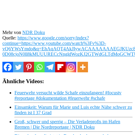
Mehr von
NDR Doku
Quelle:
https://www.google.com/sorry/index?
continue=https://www.youtube.com/watch%3Fv%3D-
vQ6YWsYmdo&q=EhAqAQT4AkJIywACAAAAAAAEGJKUzc8
0D08cjoN0ll8kMUUURECcNngldWozKJ2GTWdGLTdMoGCWT
Ähnliche Videos:
Feuerwehr versucht wilde Schafe einzufangen! #focustv
#reportage #dokumentation #feuerwehr #schafe
Einsamkeit: Warum für Marie und Luis echte Nähe schwer zu
finden ist I 37 Grad
Groß, schwer und sperrig – Die Verladeprofis im Hafen
Bremen | Die Nordreportage | NDR Doku