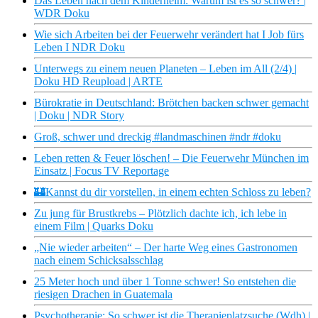
Das Leben nach dem Kinderheim: Warum ist es so schwer? |
WDR Doku
Wie sich Arbeiten bei der Feuerwehr verändert hat I Job fürs
Leben I NDR Doku
Unterwegs zu einem neuen Planeten – Leben im All (2/4) |
Doku HD Reupload | ARTE
Bürokratie in Deutschland: Brötchen backen schwer gemacht
| Doku | NDR Story
Groß, schwer und dreckig #landmaschinen #ndr #doku
Leben retten & Feuer löschen! – Die Feuerwehr München im
Einsatz | Focus TV Reportage
🏰Kannst du dir vorstellen, in einem echten Schloss zu leben?
Zu jung für Brustkrebs – Plötzlich dachte ich, ich lebe in
einem Film | Quarks Doku
„Nie wieder arbeiten“ – Der harte Weg eines Gastronomen
nach einem Schicksalsschlag
25 Meter hoch und über 1 Tonne schwer! So entstehen die
riesigen Drachen in Guatemala
Psychotherapie: So schwer ist die Therapieplatzsuche (Wdh) |