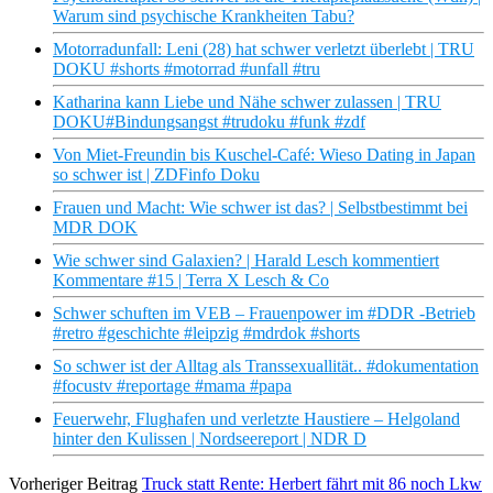
Warum sind psychische Krankheiten Tabu?
Motorradunfall: Leni (28) hat schwer verletzt überlebt | TRU
DOKU #shorts #motorrad #unfall #tru
Katharina kann Liebe und Nähe schwer zulassen | TRU
DOKU#Bindungsangst #trudoku #funk #zdf
Von Miet-Freundin bis Kuschel-Café: Wieso Dating in Japan
so schwer ist | ZDFinfo Doku
Frauen und Macht: Wie schwer ist das? | Selbstbestimmt bei
MDR DOK
Wie schwer sind Galaxien? | Harald Lesch kommentiert
Kommentare #15 | Terra X Lesch & Co
Schwer schuften im VEB – Frauenpower im #DDR -Betrieb
#retro #geschichte #leipzig #mdrdok #shorts
So schwer ist der Alltag als Transsexuallität.. #dokumentation
#focustv #reportage #mama #papa
Feuerwehr, Flughafen und verletzte Haustiere – Helgoland
hinter den Kulissen | Nordseereport | NDR D
Vorheriger Beitrag
Truck statt Rente: Herbert fährt mit 86 noch Lkw