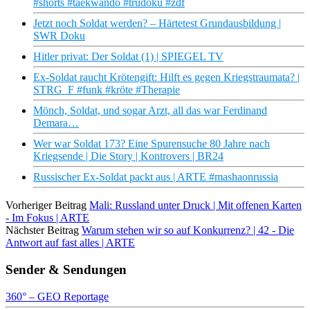
#shorts #taekwando #trudoku #zdf
Jetzt noch Soldat werden? – Härtetest Grundausbildung |
SWR Doku
Hitler privat: Der Soldat (1) | SPIEGEL TV
Ex-Soldat raucht Krötengift: Hilft es gegen Kriegstraumata? |
STRG_F #funk #kröte #Therapie
Mönch, Soldat, und sogar Arzt, all das war Ferdinand
Demara…
Wer war Soldat 173? Eine Spurensuche 80 Jahre nach
Kriegsende | Die Story | Kontrovers | BR24
Russischer Ex-Soldat packt aus | ARTE #mashaonrussia
Vorheriger Beitrag
Mali: Russland unter Druck | Mit offenen Karten
- Im Fokus | ARTE
Nächster Beitrag
Warum stehen wir so auf Konkurrenz? | 42 - Die
Antwort auf fast alles | ARTE
Sender & Sendungen
360° – GEO Reportage