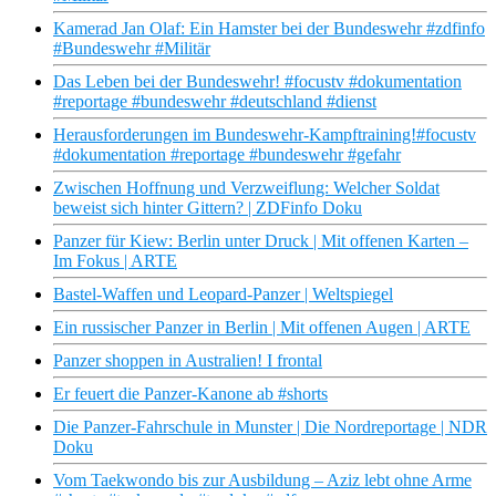
Kamerad Jan Olaf: Ein Hamster bei der Bundeswehr #zdfinfo
#Bundeswehr #Militär
Das Leben bei der Bundeswehr! #focustv #dokumentation
#reportage #bundeswehr #deutschland #dienst
Herausforderungen im Bundeswehr-Kampftraining!#focustv
#dokumentation #reportage #bundeswehr #gefahr
Zwischen Hoffnung und Verzweiflung: Welcher Soldat
beweist sich hinter Gittern? | ZDFinfo Doku
Panzer für Kiew: Berlin unter Druck | Mit offenen Karten –
Im Fokus | ARTE
Bastel-Waffen und Leopard-Panzer | Weltspiegel
Ein russischer Panzer in Berlin | Mit offenen Augen | ARTE
Panzer shoppen in Australien! I frontal
Er feuert die Panzer-Kanone ab #shorts
Die Panzer-Fahrschule in Munster | Die Nordreportage | NDR
Doku
Vom Taekwondo bis zur Ausbildung – Aziz lebt ohne Arme