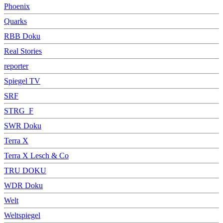
Phoenix
Quarks
RBB Doku
Real Stories
reporter
Spiegel TV
SRF
STRG_F
SWR Doku
Terra X
Terra X Lesch & Co
TRU DOKU
WDR Doku
Welt
Weltspiegel