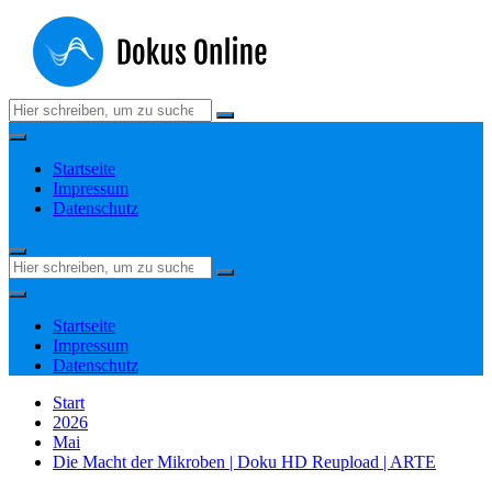
Zum
Inhalt
springen
Suchen
nach:
Startseite
Impressum
Datenschutz
Suchen
nach:
Startseite
Impressum
Datenschutz
Start
2026
Mai
Die Macht der Mikroben | Doku HD Reupload | ARTE