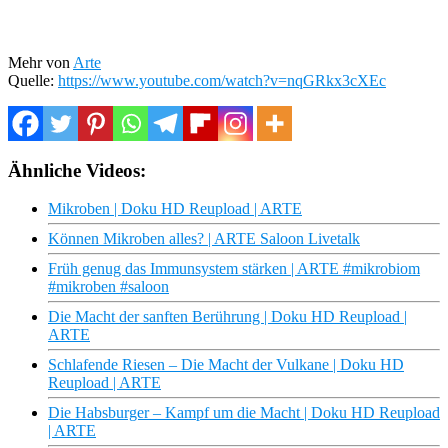
Mehr von
Arte
Quelle:
https://www.youtube.com/watch?v=nqGRkx3cXEc
Ähnliche Videos:
Mikroben | Doku HD Reupload | ARTE
Können Mikroben alles? | ARTE Saloon Livetalk
Früh genug das Immunsystem stärken | ARTE #mikrobiom
#mikroben #saloon
Die Macht der sanften Berührung | Doku HD Reupload |
ARTE
Schlafende Riesen – Die Macht der Vulkane | Doku HD
Reupload | ARTE
Die Habsburger – Kampf um die Macht | Doku HD Reupload
| ARTE