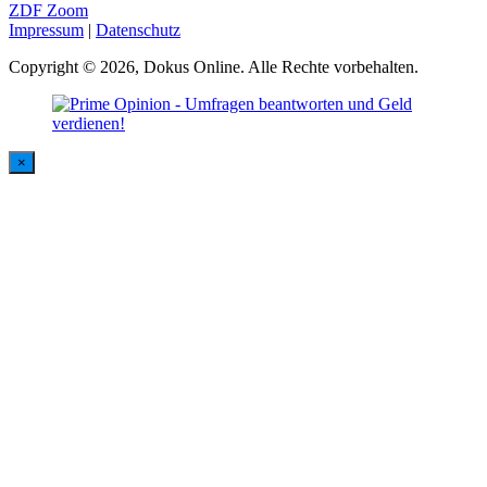
ZDF Zoom
Impressum
|
Datenschutz
Copyright © 2026, Dokus Online. Alle Rechte vorbehalten.
×