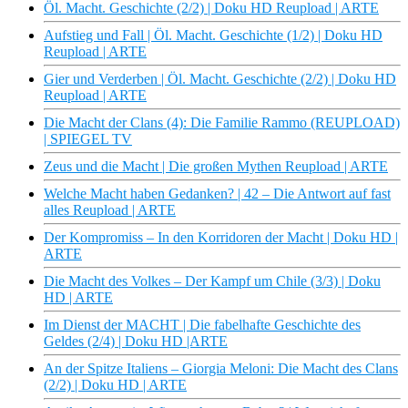
Öl. Macht. Geschichte (2/2) | Doku HD Reupload | ARTE
Aufstieg und Fall | Öl. Macht. Geschichte (1/2) | Doku HD
Reupload | ARTE
Gier und Verderben | Öl. Macht. Geschichte (2/2) | Doku HD
Reupload | ARTE
Die Macht der Clans (4): Die Familie Rammo (REUPLOAD)
| SPIEGEL TV
Zeus und die Macht | Die großen Mythen Reupload | ARTE
Welche Macht haben Gedanken? | 42 – Die Antwort auf fast
alles Reupload | ARTE
Der Kompromiss – In den Korridoren der Macht | Doku HD |
ARTE
Die Macht des Volkes – Der Kampf um Chile (3/3) | Doku
HD | ARTE
Im Dienst der MACHT | Die fabelhafte Geschichte des
Geldes (2/4) | Doku HD |ARTE
An der Spitze Italiens – Giorgia Meloni: Die Macht des Clans
(2/2) | Doku HD | ARTE