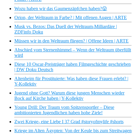
Wozu haben wir das Gaumenzäpfchen haben?😛
Orion, der Weltraum in Farbe? | Mit offenen Augen | ARTE
Musk vs. Bezos: Das Duell der Weltraum-Milliardäre |
ZDFinfo Doku
Müssen wir in den Weltraum fliegen? | Offene Ideen | ARTE
Abschied vom Sternenhimmel – Wenn der Weltraum überfüllt
wird
Diese 10 Oscar-Preisträger haben Filmgeschichte geschrieben
| DW Doku Deutsch
Altenheim für Prostituierte: Was haben diese Frauen erlebt? |
Y-Kollektiv
Jugend ohne Gott? Warum diese jungen Menschen wieder
Bock auf Kirche haben | Y-Kollektiv
Young Drill: Der Traum vom Spitzensportler – Diese
ambitionierten Jugendlichen haben hohe Ziele!
Zwei Kriege- eine Liebe I 37 Grad #storyofmylife #shorts
Kriege im Alten Ägypten: Von der Keule bis zum Streitwagen