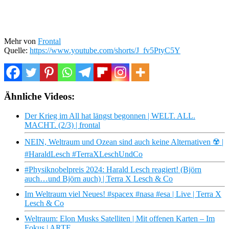
Mehr von
Frontal
Quelle:
https://www.youtube.com/shorts/J_fv5PtyC5Y
Ähnliche Videos:
Der Krieg im All hat längst begonnen | WELT. ALL.
MACHT. (2/3) | frontal
NEIN, Weltraum und Ozean sind auch keine Alternativen ☢️ |
#HaraldLesch #TerraXLeschUndCo
#Physiknobelpreis 2024: Harald Lesch reagiert! (Björn
auch…und Björn auch) | Terra X Lesch & Co
Im Weltraum viel Neues! #spacex #nasa #esa | Live | Terra X
Lesch & Co
Weltraum: Elon Musks Satelliten | Mit offenen Karten – Im
Fokus | ARTE