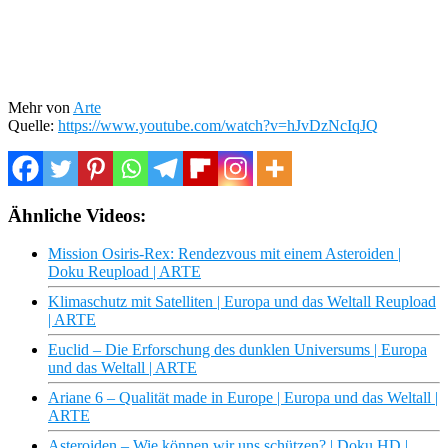
Mehr von
Arte
Quelle:
https://www.youtube.com/watch?v=hJvDzNcIqJQ
Ähnliche Videos:
Mission Osiris-Rex: Rendezvous mit einem Asteroiden |
Doku Reupload | ARTE
Klimaschutz mit Satelliten | Europa und das Weltall Reupload
| ARTE
Euclid – Die Erforschung des dunklen Universums | Europa
und das Weltall | ARTE
Ariane 6 – Qualität made in Europe | Europa und das Weltall |
ARTE
Asteroiden – Wie können wir uns schützen? | Doku HD |