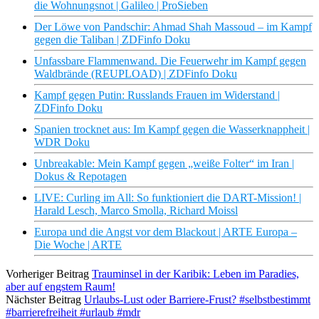
die Wohnungsnot | Galileo | ProSieben
Der Löwe von Pandschir: Ahmad Shah Massoud – im Kampf
gegen die Taliban | ZDFinfo Doku
Unfassbare Flammenwand. Die Feuerwehr im Kampf gegen
Waldbrände (REUPLOAD) | ZDFinfo Doku
Kampf gegen Putin: Russlands Frauen im Widerstand |
ZDFinfo Doku
Spanien trocknet aus: Im Kampf gegen die Wasserknappheit |
WDR Doku
Unbreakable: Mein Kampf gegen „weiße Folter“ im Iran |
Dokus & Repotagen
LIVE: Curling im All: So funktioniert die DART-Mission! |
Harald Lesch, Marco Smolla, Richard Moissl
Europa und die Angst vor dem Blackout | ARTE Europa –
Die Woche | ARTE
Vorheriger Beitrag
Trauminsel in der Karibik: Leben im Paradies,
aber auf engstem Raum!
Nächster Beitrag
Urlaubs-Lust oder Barriere-Frust? #selbstbestimmt
#barrierefreiheit #urlaub #mdr