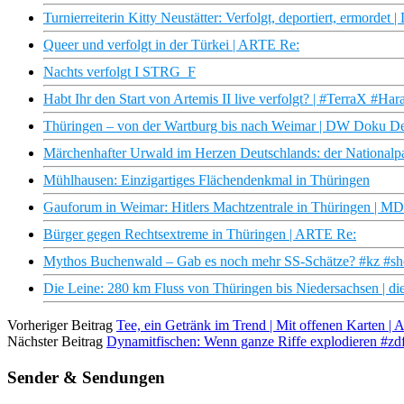
Turnierreiterin Kitty Neustätter: Verfolgt, deportiert, ermordet 
Queer und verfolgt in der Türkei | ARTE Re:
Nachts verfolgt I STRG_F
Habt Ihr den Start von Artemis II live verfolgt? | #TerraX #
Thüringen – von der Wartburg bis nach Weimar | DW Doku D
Märchenhafter Urwald im Herzen Deutschlands: der Nationalp
Mühlhausen: Einzigartiges Flächendenkmal in Thüringen
Gauforum in Weimar: Hitlers Machtzentrale in Thüringen |
Bürger gegen Rechtsextreme in Thüringen | ARTE Re:
Mythos Buchenwald – Gab es noch mehr SS-Schätze? #kz #sho
Die Leine: 280 km Fluss von Thüringen bis Niedersachsen | d
Vorheriger Beitrag
Tee, ein Getränk im Trend | Mit offenen Karten |
Nächster Beitrag
Dynamitfischen: Wenn ganze Riffe explodieren #zdf
Sender & Sendungen