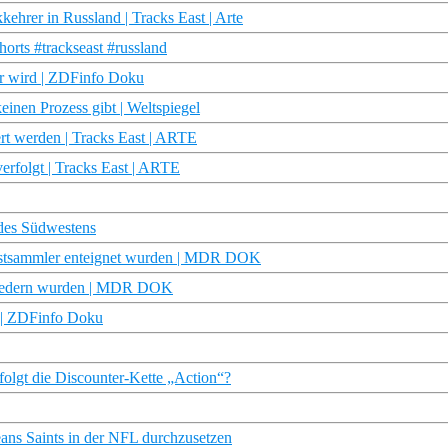
ehrer in Russland | Tracks East | Arte
orts #trackseast #russland
er wird | ZDFinfo Doku
keinen Prozess gibt | Weltspiegel
ert werden | Tracks East | ARTE
erfolgt | Tracks East | ARTE
des Südwestens
unstsammler enteignet wurden | MDR DOK
tgliedern wurden | MDR DOK
? | ZDFinfo Doku
folgt die Discounter-Kette „Action“?
eans Saints in der NFL durchzusetzen