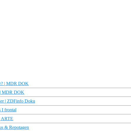
ter? | MDR DOK
ok | MDR DOK
der | ZDFinfo Doku
I frontal
 | ARTE
kus & Repotagen