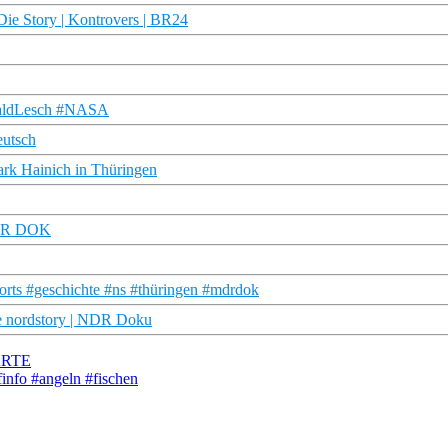
| Die Story | Kontrovers | BR24
HaraldLesch #NASA
eutsch
ark Hainich in Thüringen
 MDR DOK
rts #geschichte #ns #thüringen #mdrdok
ie nordstory | NDR Doku
 ARTE
info #angeln #fischen