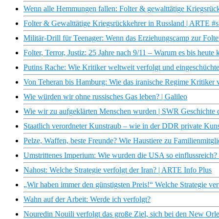
Wenn alle Hemmungen fallen: Folter & gewalttätige Kriegsrückk
Folter & Gewalttätige Kriegsrückkehrer in Russland | ARTE #sh
Militär-Drill für Teenager: Wenn das Erziehungscamp zur Folt
Folter, Terror, Justiz: 25 Jahre nach 9/11 – Warum es bis heute 
Putins Rache: Wie Kritiker weltweit verfolgt und eingeschücht
Von Teheran bis Hamburg: Wie das iranische Regime Kritiker v
Wie würden wir ohne russisches Gas leben? | Galileo
Wie wir zu aufgeklärten Menschen wurden | SWR Geschichte 
Staatlich verordneter Kunstraub – wie in der DDR private K
Pelze, Waffen, beste Freunde? Wie Haustiere zu Familienmi
Umstrittenes Imperium: Wie wurden die USA so einflussreich
Nahost: Welche Strategie verfolgt der Iran? | ARTE Info Plus
„Wir haben immer den günstigsten Preis!“ Welche Strategie ver
Wahn auf der Arbeit: Werde ich verfolgt?
Nouredin Nouili verfolgt das große Ziel, sich bei den New Orl