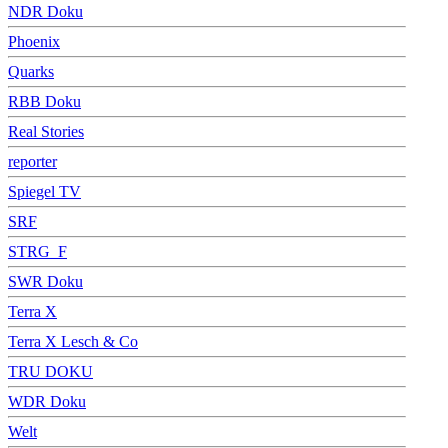
NDR Doku
Phoenix
Quarks
RBB Doku
Real Stories
reporter
Spiegel TV
SRF
STRG_F
SWR Doku
Terra X
Terra X Lesch & Co
TRU DOKU
WDR Doku
Welt