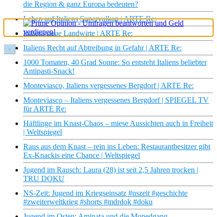
die Region & ganz Europa bedeuten?
Leben auf Italiens Supervulkan | ARTE Re:
Italiens neue Landwirte | ARTE Re:
Italiens Recht auf Abtreibung in Gefahr | ARTE Re:
×
1000 Tomaten, 40 Grad Sonne: So entsteht Italiens beliebter
Antipasti-Snack!
Monteviasco, Italiens vergessenes Bergdorf | ARTE Re:
Monteviasco – Italiens vergessenes Bergdorf | SPIEGEL TV
für ARTE Re:
Häftlinge im Knast-Chaos – miese Aussichten auch in Freiheit
| Weltspiegel
Raus aus dem Knast – rein ins Leben: Restaurantbesitzer gibt
Ex-Knackis eine Chance | Weltspiegel
Jugend im Rausch: Laura (28) ist seit 2,5 Jahren trocken |
TRU DOKU
NS-Zeit: Jugend im Kriegseinsatz #nszeit #geschichte
#zweiterweltkrieg #shorts #mdrdok #doku
Jugend im Osten: Aminata und die Mopedgang