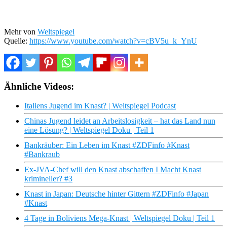
Mehr von
Weltspiegel
Quelle:
https://www.youtube.com/watch?v=cBV5u_k_YnU
Ähnliche Videos:
Italiens Jugend im Knast? | Weltspiegel Podcast
Chinas Jugend leidet an Arbeitslosigkeit – hat das Land nun
eine Lösung? | Weltspiegel Doku | Teil 1
Bankräuber: Ein Leben im Knast #ZDFinfo #Knast
#Bankraub
Ex-JVA-Chef will den Knast abschaffen I Macht Knast
krimineller? #3
Knast in Japan: Deutsche hinter Gittern #ZDFinfo #Japan
#Knast
4 Tage in Boliviens Mega-Knast | Weltspiegel Doku | Teil 1