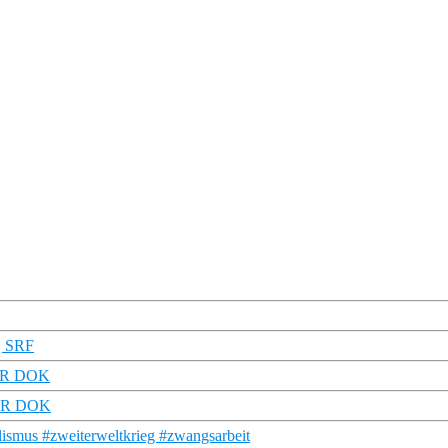
| SRF
MDR DOK
 MDR DOK
lismus #zweiterweltkrieg #zwangsarbeit