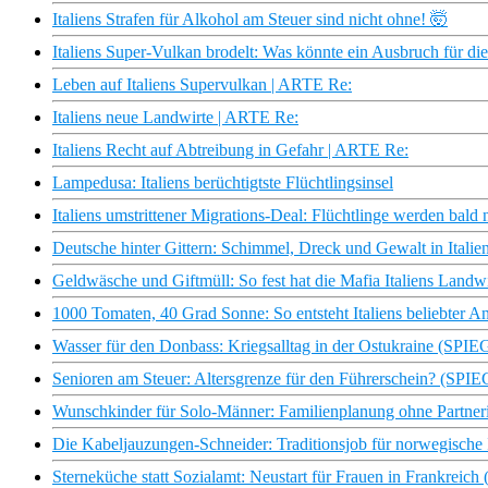
Italiens Strafen für Alkohol am Steuer sind nicht ohne! 🤯
Italiens Super-Vulkan brodelt: Was könnte ein Ausbruch für d
Leben auf Italiens Supervulkan | ARTE Re:
Italiens neue Landwirte | ARTE Re:
Italiens Recht auf Abtreibung in Gefahr | ARTE Re:
Lampedusa: Italiens berüchtigtste Flüchtlingsinsel
Italiens umstrittener Migrations-Deal: Flüchtlinge werden bald 
Deutsche hinter Gittern: Schimmel, Dreck und Gewalt in Itali
Geldwäsche und Giftmüll: So fest hat die Mafia Italiens Landw
1000 Tomaten, 40 Grad Sonne: So entsteht Italiens beliebter An
Wasser für den Donbass: Kriegsalltag in der Ostukraine (SP
Senioren am Steuer: Altersgrenze für den Führerschein? (SP
Wunschkinder für Solo-Männer: Familienplanung ohne Partn
Die Kabeljauzungen-Schneider: Traditionsjob für norwegisch
Sterneküche statt Sozialamt: Neustart für Frauen in Frankre