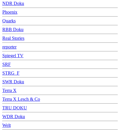
NDR Doku
Phoenix
Quarks
RBB Doku
Real Stories
reporter
Spiegel TV
SRF
STRG_F
SWR Doku
Terra X
Terra X Lesch & Co
TRU DOKU
WDR Doku
Welt