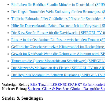
Ein Leben für Buddha: Shaolin-Mönche in Deutschland (SP
Der längste Tunnel der Welt: Entlastung für den Brennerpas
Tödliche Fahrradunfälle: Gefährliches Pflaster für Zweiräde
Hilfe für Demenzkranke Briten: Das neue Ich im Vergessen 
Die Kiez-Streife: Einsatz für die Davidwache | SPIEGEL TV fü
Einsatz in der Ostukraine: Ein Pastor zwischen den Fronten
Gefährliche Gletscherschmelze: Klimawandel im Hochgebirg
Gewalt im Kreißsaal: Wenn die Geburt zum Albtraum wird (
Trauer um die Queen: Monarchie am Scheideweg? (SPIEGEL
Die Metzger-WM: Rann an das Fleisch | SPIEGEL TV für AR
Die Republik Moldau: Im Schatten Russlands | SPIEGEL TV 
Vorheriger Beitrag
Blitz-Tanz in LEBENSGEFAHR? So funktioniert d
Nächster Beitrag
Sachsens Glanz & Preußens Gloria – Das größte
Sender & Sendungen