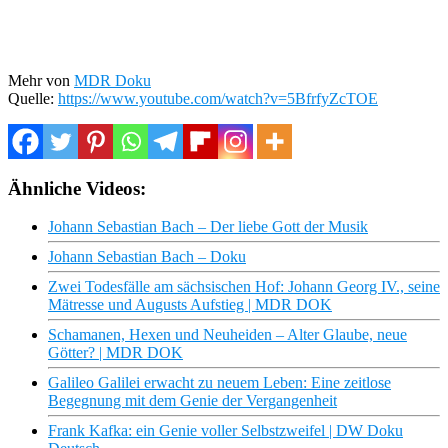
Mehr von
MDR Doku
Quelle:
https://www.youtube.com/watch?v=5BfrfyZcTOE
Ähnliche Videos:
Johann Sebastian Bach – Der liebe Gott der Musik
Johann Sebastian Bach – Doku
Zwei Todesfälle am sächsischen Hof: Johann Georg IV., seine
Mätresse und Augusts Aufstieg | MDR DOK
Schamanen, Hexen und Neuheiden – Alter Glaube, neue
Götter? | MDR DOK
Galileo Galilei erwacht zu neuem Leben: Eine zeitlose
Begegnung mit dem Genie der Vergangenheit
Frank Kafka: ein Genie voller Selbstzweifel | DW Doku