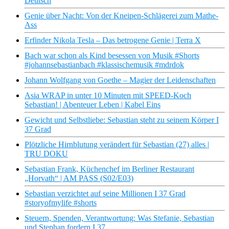
Deutsch
Genie über Nacht: Von der Kneipen-Schlägerei zum Mathe-
Ass
Erfinder Nikola Tesla – Das betrogene Genie | Terra X
Bach war schon als Kind besessen von Musik #Shorts
#johannsebastianbach #klassischemusik #mdrdok
Johann Wolfgang von Goethe – Magier der Leidenschaften
Asia WRAP in unter 10 Minuten mit SPEED-Koch
Sebastian! | Abenteuer Leben | Kabel Eins
Gewicht und Selbstliebe: Sebastian steht zu seinem Körper I
37 Grad
Plötzliche Hirnblutung verändert für Sebastian (27) alles |
TRU DOKU
Sebastian Frank, Küchenchef im Berliner Restaurant
„Horvath“ | AM PASS (S02/E03)
Sebastian verzichtet auf seine Millionen I 37 Grad
#storyofmylife #shorts
Steuern, Spenden, Verantwortung: Was Stefanie, Sebastian
und Stephan fordern I 37