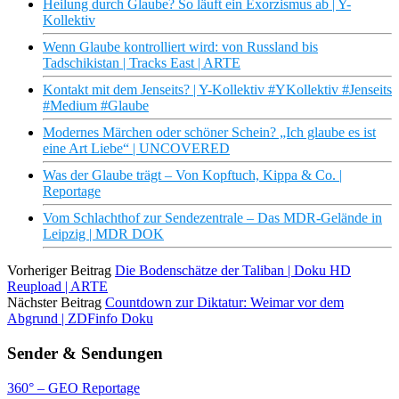
Heilung durch Glaube? So läuft ein Exorzismus ab | Y-
Kollektiv
Wenn Glaube kontrolliert wird: von Russland bis
Tadschikistan | Tracks East | ARTE
Kontakt mit dem Jenseits? | Y-Kollektiv #YKollektiv #Jenseits
#Medium #Glaube
Modernes Märchen oder schöner Schein? „Ich glaube es ist
eine Art Liebe“ | UNCOVERED
Was der Glaube trägt – Von Kopftuch, Kippa & Co. |
Reportage
Vom Schlachthof zur Sendezentrale – Das MDR-Gelände in
Leipzig | MDR DOK
Vorheriger Beitrag
Die Bodenschätze der Taliban | Doku HD
Reupload | ARTE
Nächster Beitrag
Countdown zur Diktatur: Weimar vor dem
Abgrund | ZDFinfo Doku
Sender & Sendungen
360° – GEO Reportage