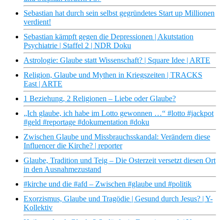
Sebastian hat durch sein selbst gegründetes Start up Millionen
verdient!
Sebastian kämpft gegen die Depressionen | Akutstation
Psychiatrie | Staffel 2 | NDR Doku
Astrologie: Glaube statt Wissenschaft? | Square Idee | ARTE
Religion, Glaube und Mythen in Kriegszeiten | TRACKS
East | ARTE
1 Beziehung, 2 Religionen – Liebe oder Glaube?
„Ich glaube, ich habe im Lotto gewonnen …“ #lotto #jackpot
#geld #reportage #dokumentation #doku
Zwischen Glaube und Missbrauchsskandal: Verändern diese
Influencer die Kirche? | reporter
Glaube, Tradition und Teig – Die Osterzeit versetzt diesen Ort
in den Ausnahmezustand
#kirche und die #afd – Zwischen #glaube und #politik
Exorzismus, Glaube und Tragödie | Gesund durch Jesus? | Y-
Kollektiv