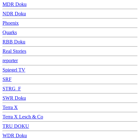
MDR Doku
NDR Doku
Phoenix
Quarks
RBB Doku
Real Stories
reporter
Spiegel TV
SRF
STRG_F
SWR Doku
Terra X
Terra X Lesch & Co
TRU DOKU
WDR Doku