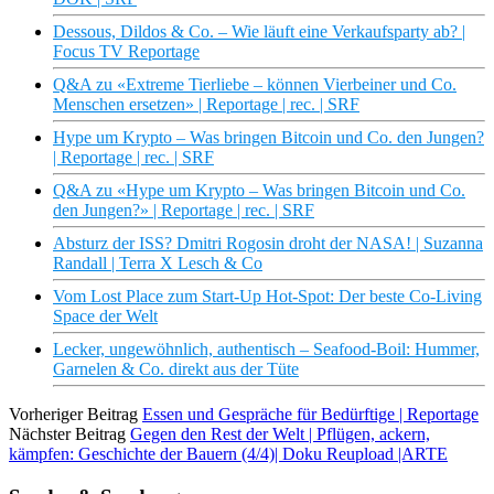
Dessous, Dildos & Co. – Wie läuft eine Verkaufsparty ab? |
Focus TV Reportage
Q&A zu «Extreme Tierliebe – können Vierbeiner und Co.
Menschen ersetzen» | Reportage | rec. | SRF
Hype um Krypto – Was bringen Bitcoin und Co. den Jungen?
| Reportage | rec. | SRF
Q&A zu «Hype um Krypto – Was bringen Bitcoin und Co.
den Jungen?» | Reportage | rec. | SRF
Absturz der ISS? Dmitri Rogosin droht der NASA! | Suzanna
Randall | Terra X Lesch & Co
Vom Lost Place zum Start-Up Hot-Spot: Der beste Co-Living
Space der Welt
Lecker, ungewöhnlich, authentisch – Seafood-Boil: Hummer,
Garnelen & Co. direkt aus der Tüte
Vorheriger Beitrag
Essen und Gespräche für Bedürftige | Reportage
Nächster Beitrag
Gegen den Rest der Welt | Pflügen, ackern,
kämpfen: Geschichte der Bauern (4/4)| Doku Reupload |ARTE