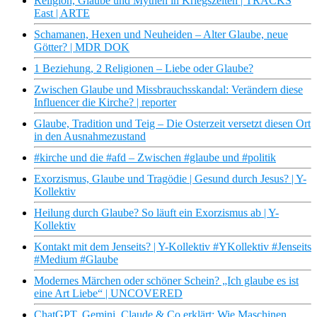
Religion, Glaube und Mythen in Kriegszeiten | TRACKS
East | ARTE
Schamanen, Hexen und Neuheiden – Alter Glaube, neue
Götter? | MDR DOK
1 Beziehung, 2 Religionen – Liebe oder Glaube?
Zwischen Glaube und Missbrauchsskandal: Verändern diese
Influencer die Kirche? | reporter
Glaube, Tradition und Teig – Die Osterzeit versetzt diesen Ort
in den Ausnahmezustand
#kirche und die #afd – Zwischen #glaube und #politik
Exorzismus, Glaube und Tragödie | Gesund durch Jesus? | Y-
Kollektiv
Heilung durch Glaube? So läuft ein Exorzismus ab | Y-
Kollektiv
Kontakt mit dem Jenseits? | Y-Kollektiv #YKollektiv #Jenseits
#Medium #Glaube
Modernes Märchen oder schöner Schein? „Ich glaube es ist
eine Art Liebe“ | UNCOVERED
ChatGPT, Gemini, Claude & Co erklärt: Wie Maschinen