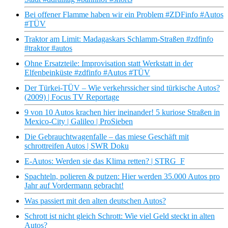
Bei offener Flamme haben wir ein Problem #ZDFinfo #Autos
#TÜV
Traktor am Limit: Madagaskars Schlamm-Straßen #zdfinfo
#traktor #autos
Ohne Ersatzteile: Improvisation statt Werkstatt in der
Elfenbeinküste #zdfinfo #Autos #TÜV
Der Türkei-TÜV – Wie verkehrssicher sind türkische Autos?
(2009) | Focus TV Reportage
9 von 10 Autos krachen hier ineinander! 5 kuriose Straßen in
Mexico-City | Galileo | ProSieben
Die Gebrauchtwagenfalle – das miese Geschäft mit
schrottreifen Autos | SWR Doku
E-Autos: Werden sie das Klima retten? | STRG_F
Spachteln, polieren & putzen: Hier werden 35.000 Autos pro
Jahr auf Vordermann gebracht!
Was passiert mit den alten deutschen Autos?
Schrott ist nicht gleich Schrott: Wie viel Geld steckt in alten
Autos?