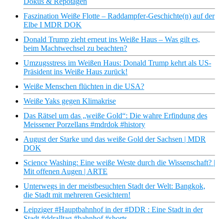
Dokus & Repotagen
Faszination Weiße Flotte – Raddampfer-Geschichte(n) auf der
Elbe I MDR DOK
Donald Trump zieht erneut ins Weiße Haus – Was gilt es,
beim Machtwechsel zu beachten?
Umzugsstress im Weißen Haus: Donald Trump kehrt als US-
Präsident ins Weiße Haus zurück!
Weiße Menschen flüchten in die USA?
Weiße Yaks gegen Klimakrise
Das Rätsel um das „weiße Gold“: Die wahre Erfindung des
Meissener Porzellans #mdrdok #history
August der Starke und das weiße Gold der Sachsen | MDR
DOK
Science Washing: Eine weiße Weste durch die Wissenschaft? |
Mit offenen Augen | ARTE
Unterwegs in der meistbesuchten Stadt der Welt: Bangkok,
die Stadt mit mehreren Gesichtern!
Leipziger #Hauptbahnhof in der #DDR : Eine Stadt in der
Stadt #ddralltag #bahnhof #shorts