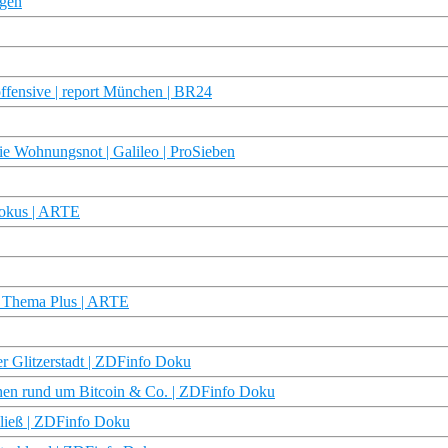
agen
fensive | report München | BR24
 Wohnungsnot | Galileo | ProSieben
Fokus | ARTE
| Thema Plus | ARTE
er Glitzerstadt | ZDFinfo Doku
hen rund um Bitcoin & Co. | ZDFinfo Doku
ließ | ZDFinfo Doku