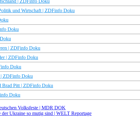
utschland | ZDFinfo Doku
olitik und Wirtschaft | ZDFinfo Doku
 Doku
info Doku
o Doku
eeren | ZDFinfo Doku
der | ZDFinfo Doku
DFinfo Doku
n | ZDFinfo Doku
d Brad Pitt | ZDFinfo Doku
Finfo Doku
 deutschen Volksfeste | MDR DOK
r Ukraine so mutig sind | WELT Reportage