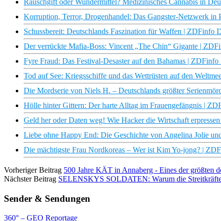
Rauschgift oder Wundermittel? Medizinisches Cannabis in De
Korruption, Terror, Drogenhandel: Das Gangster-Netzwerk in P
Schussbereit: Deutschlands Faszination für Waffen | ZDFinfo
Der verrückte Mafia-Boss: Vincent „The Chin“ Gigante | ZDF
Fyre Fraud: Das Festival-Desaster auf den Bahamas | ZDFinf
Tod auf See: Kriegsschiffe und das Wettrüsten auf den Weltm
Die Mordserie von Niels H. – Deutschlands größter Serienmör
Hölle hinter Gittern: Der harte Alltag im Frauengefängnis | Z
Geld her oder Daten weg! Wie Hacker die Wirtschaft erpresse
Liebe ohne Happy End: Die Geschichte von Angelina Jolie un
Die mächtigste Frau Nordkoreas – Wer ist Kim Yo-jong? | ZD
Vorheriger Beitrag
500 Jahre KÄT in Annaberg - Eines der größten
Nächster Beitrag
SELENSKYS SOLDATEN: Warum die Streitkräfte de
Sender & Sendungen
360° – GEO Reportage