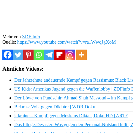
Mehr von
ZDF Info
Quelle:
https://www.youtube.com/watch?v=ra1WwqJgXoM
Ähnliche Videos:
Der Jahrzehnte andauernde Kampf gegen Rassismus: Black Li
US Kids: Amerikas Jugend gegen die Waffenlobby | ZDFinfo
Der Löwe von Pandschir: Ahmad Shah Massoud – im Kampf ge
Belarus: Volk gegen Diktator | WDR Doku
Ukraine – Kampf gegen Moskaus Diktat | Doku HD | ARTE
Das Pflege-Desaster: Was gegen den Personal-Notstand hilft 