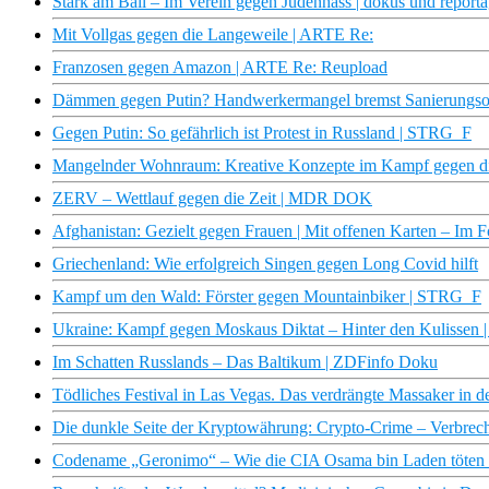
Stark am Ball – Im Verein gegen Judenhass | dokus und report
Mit Vollgas gegen die Langeweile | ARTE Re:
Franzosen gegen Amazon | ARTE Re: Reupload
Dämmen gegen Putin? Handwerkermangel bremst Sanierungsof
Gegen Putin: So gefährlich ist Protest in Russland | STRG_F
Mangelnder Wohnraum: Kreative Konzepte im Kampf gegen die
ZERV – Wettlauf gegen die Zeit | MDR DOK
Afghanistan: Gezielt gegen Frauen | Mit offenen Karten – Im 
Griechenland: Wie erfolgreich Singen gegen Long Covid hilft
Kampf um den Wald: Förster gegen Mountainbiker | STRG_F
Ukraine: Kampf gegen Moskaus Diktat – Hinter den Kulissen 
Im Schatten Russlands – Das Baltikum | ZDFinfo Doku
Tödliches Festival in Las Vegas. Das verdrängte Massaker in d
Die dunkle Seite der Kryptowährung: Crypto-Crime – Verbrec
Codename „Geronimo“ – Wie die CIA Osama bin Laden töten 