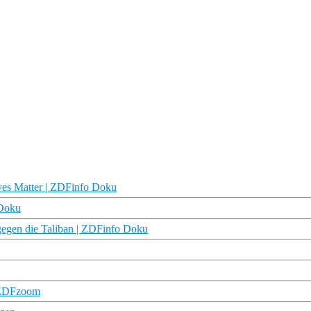
ves Matter | ZDFinfo Doku
 Doku
gen die Taliban | ZDFinfo Doku
| ZDFzoom