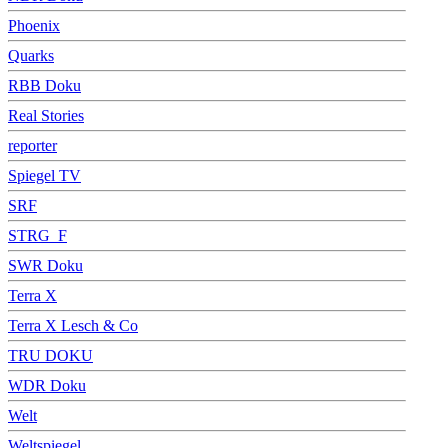
Phoenix
Quarks
RBB Doku
Real Stories
reporter
Spiegel TV
SRF
STRG_F
SWR Doku
Terra X
Terra X Lesch & Co
TRU DOKU
WDR Doku
Welt
Weltspiegel