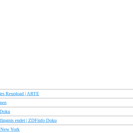
alles Reupload | ARTE
enen
 Doku
Gefängnis endet | ZDFinfo Doku
n New York