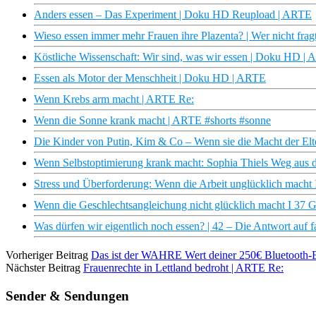
Anders essen – Das Experiment | Doku HD Reupload | ARTE
Wieso essen immer mehr Frauen ihre Plazenta? | Wer nicht fra
Köstliche Wissenschaft: Wir sind, was wir essen | Doku HD |
Essen als Motor der Menschheit | Doku HD | ARTE
Wenn Krebs arm macht | ARTE Re:
Wenn die Sonne krank macht | ARTE #shorts #sonne
Die Kinder von Putin, Kim & Co – Wenn sie die Macht der Elte
Wenn Selbstoptimierung krank macht: Sophia Thiels Weg aus d
Stress und Überforderung: Wenn die Arbeit unglücklich macht 
Wenn die Geschlechtsangleichung nicht glücklich macht I 37 
Was dürfen wir eigentlich noch essen? | 42 – Die Antwort auf f
Vorheriger Beitrag
Das ist der WAHRE Wert deiner 250€ Bluetooth-
Nächster Beitrag
Frauenrechte in Lettland bedroht | ARTE Re:
Sender & Sendungen