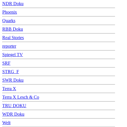
NDR Doku
Phoenix
Quarks
RBB Doku
Real Stories
reporter
Spiegel TV
SRF
STRG_F
SWR Doku
Terra X
Terra X Lesch & Co
TRU DOKU
WDR Doku
Welt