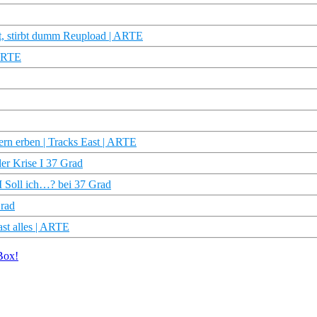
gt, stirbt dumm Reupload | ARTE
 ARTE
rn erben | Tracks East | ARTE
er Krise I 37 Grad
I Soll ich…? bei 37 Grad
Grad
ast alles | ARTE
Box!