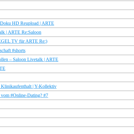
 | Doku HD Reupload | ARTE
alk | ARTE Re:Saloon
PIEGEL TV für ARTE Re:)
chaft #shorts
llen – Saloon Livetalk | ARTE
RTE
linikaufenthalt | Y-Kollektiv
r vom #Online-Dating? #7