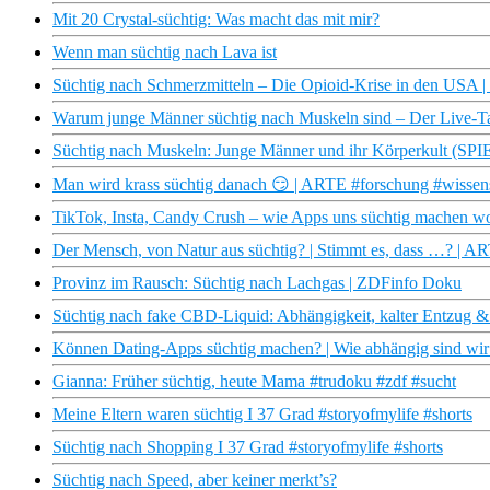
Mit 20 Crystal-süchtig: Was macht das mit mir?
Wenn man süchtig nach Lava ist
Süchtig nach Schmerzmitteln – Die Opioid-Krise in den USA
Warum junge Männer süchtig nach Muskeln sind – Der Live-T
Süchtig nach Muskeln: Junge Männer und ihr Körperkult (S
Man wird krass süchtig danach 😏 | ARTE #forschung #wissens
TikTok, Insta, Candy Crush – wie Apps uns süchtig machen wo
Der Mensch, von Natur aus süchtig? | Stimmt es, dass …? | A
Provinz im Rausch: Süchtig nach Lachgas | ZDFinfo Doku
Süchtig nach fake CBD-Liquid: Abhängigkeit, kalter Entzug & K
Können Dating-Apps süchtig machen? | Wie abhängig sind wi
Gianna: Früher süchtig, heute Mama #trudoku #zdf #sucht
Meine Eltern waren süchtig I 37 Grad #storyofmylife #shorts
Süchtig nach Shopping I 37 Grad #storyofmylife #shorts
Süchtig nach Speed, aber keiner merkt’s?