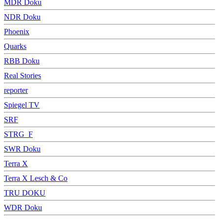
MDR Doku
NDR Doku
Phoenix
Quarks
RBB Doku
Real Stories
reporter
Spiegel TV
SRF
STRG_F
SWR Doku
Terra X
Terra X Lesch & Co
TRU DOKU
WDR Doku