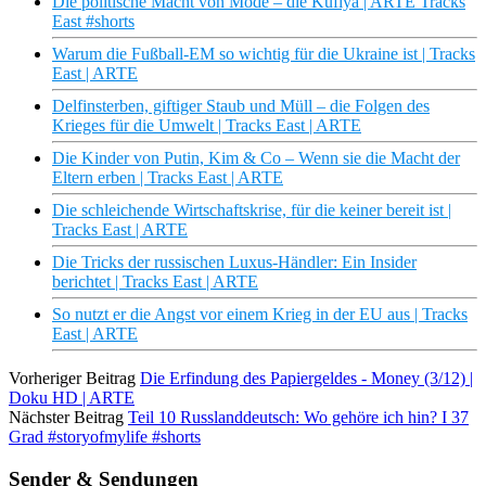
Die politische Macht von Mode – die Kufiya | ARTE Tracks
East #shorts
Warum die Fußball-EM so wichtig für die Ukraine ist | Tracks
East | ARTE
Delfinsterben, giftiger Staub und Müll – die Folgen des
Krieges für die Umwelt | Tracks East | ARTE
Die Kinder von Putin, Kim & Co – Wenn sie die Macht der
Eltern erben | Tracks East | ARTE
Die schleichende Wirtschaftskrise, für die keiner bereit ist |
Tracks East | ARTE
Die Tricks der russischen Luxus-Händler: Ein Insider
berichtet | Tracks East | ARTE
So nutzt er die Angst vor einem Krieg in der EU aus | Tracks
East | ARTE
Vorheriger Beitrag
Die Erfindung des Papiergeldes - Money (3/12) |
Doku HD | ARTE
Nächster Beitrag
Teil 10 Russlanddeutsch: Wo gehöre ich hin? I 37
Grad #storyofmylife #shorts
Sender & Sendungen