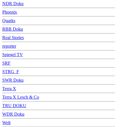
NDR Doku
Phoenix
Quarks
RBB Doku
Real Stories
reporter
Spiegel TV
SRF
STRG_F
SWR Doku
Terra X
Terra X Lesch & Co
TRU DOKU
WDR Doku
Welt