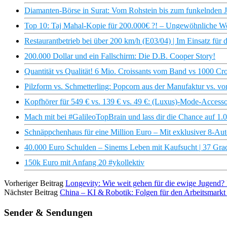
Diamanten-Börse in Surat: Vom Rohstein bis zum funkelnden J
Top 10: Taj Mahal-Kopie für 200.000€ ?! – Ungewöhnliche W
Restaurantbetrieb bei über 200 km/h (E03/04) | Im Einsatz fü
200.000 Dollar und ein Fallschirm: Die D.B. Cooper Story!
Quantität vs Qualität! 6 Mio. Croissants vom Band vs 1000 Croi
Pilzform vs. Schmetterling: Popcorn aus der Manufaktur vs. vo
Kopfhörer für 549 € vs. 139 € vs. 49 €: (Luxus)-Mode-Accessoi
Mach mit bei #GalileoTopBrain und lass dir die Chance auf 1.
Schnäppchenhaus für eine Million Euro – Mit exklusiver 8-Aut
40.000 Euro Schulden – Sinems Leben mit Kaufsucht | 37 Gra
150k Euro mit Anfang 20 #ykollektiv
Vorheriger Beitrag
Longevity: Wie weit gehen für die ewige Jugend?
Nächster Beitrag
China – KI & Robotik: Folgen für den Arbeitsmarkt 
Sender & Sendungen