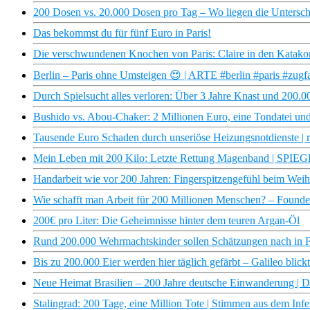
200 Dosen vs. 20.000 Dosen pro Tag – Wo liegen die Untersch
Das bekommst du für fünf Euro in Paris!
Die verschwundenen Knochen von Paris: Claire in den Katako
Berlin – Paris ohne Umsteigen 😍 | ARTE #berlin #paris #zugf
Durch Spielsucht alles verloren: Über 3 Jahre Knast und 200.0
Bushido vs. Abou-Chaker: 2 Millionen Euro, eine Tondatei un
Tausende Euro Schaden durch unseriöse Heizungsnotdienste |
Mein Leben mit 200 Kilo: Letzte Rettung Magenband | SPIE
Handarbeit wie vor 200 Jahren: Fingerspitzengefühl beim Weih
Wie schafft man Arbeit für 200 Millionen Menschen? – Founde
200€ pro Liter: Die Geheimnisse hinter dem teuren Argan-Öl
Rund 200.000 Wehrmachtskinder sollen Schätzungen nach in F
Bis zu 200.000 Eier werden hier täglich gefärbt – Galileo blickt
Neue Heimat Brasilien – 200 Jahre deutsche Einwanderung |
Stalingrad: 200 Tage, eine Million Tote | Stimmen aus dem Inf