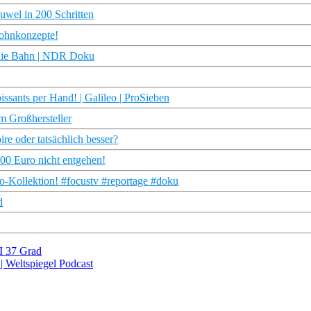
uwel in 200 Schritten
ohnkonzepte!
r die Bahn | NDR Doku
ssants per Hand! | Galileo | ProSieben
m Großhersteller
re oder tatsächlich besser?
000 Euro nicht entgehen!
o-Kollektion! #focustv #reportage #doku
d
 I 37 Grad
| Weltspiegel Podcast