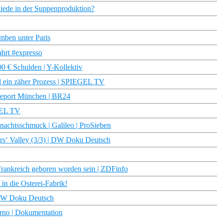
iede in der Suppenproduktion?
mben unter Paris
ahrt #expresso
00 € Schulden | Y-Kollektiv
d ein zäher Prozess | SPIEGEL TV
 report München | BR24
GEL TV
nachtsschmuck | Galileo | ProSieben
rs‘ Valley (3/3) | DW Doku Deutsch
rankreich geboren worden sein | ZDFinfo
 in die Osterei-Fabrik!
 DW Doku Deutsch
erno | Dokumentation