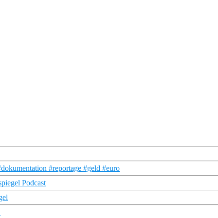
#dokumentation #reportage #geld #euro
spiegel Podcast
gel
!