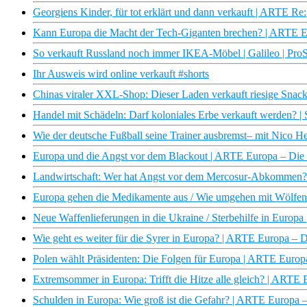
Georgiens Kinder, für tot erklärt und dann verkauft | ARTE Re:
Kann Europa die Macht der Tech-Giganten brechen? | ARTE 
So verkauft Russland noch immer IKEA-Möbel | Galileo | Pro
Ihr Ausweis wird online verkauft #shorts
Chinas viraler XXL-Shop: Dieser Laden verkauft riesige Snack
Handel mit Schädeln: Darf koloniales Erbe verkauft werden?
Wie der deutsche Fußball seine Trainer ausbremst– mit Nico H
Europa und die Angst vor dem Blackout | ARTE Europa – Di
Landwirtschaft: Wer hat Angst vor dem Mercosur-Abkommen
Europa gehen die Medikamente aus / Wie umgehen mit Wölfe
Neue Waffenlieferungen in die Ukraine / Sterbehilfe in Euro
Wie geht es weiter für die Syrer in Europa? | ARTE Europa –
Polen wählt Präsidenten: Die Folgen für Europa | ARTE Euro
Extremsommer in Europa: Trifft die Hitze alle gleich? | ART
Schulden in Europa: Wie groß ist die Gefahr? | ARTE Europa