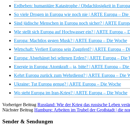
Erdbeben: humanitäre Katastrophe / Obdachlosigkeit in Euro
So viele Drogen in Europa wie noch nie | ARTE Europa – Di
Sind jüdische Menschen in Europa noch sicher? | ARTE Euro
Wie stellt sich Europa auf Hochwasser ein? | ARTE Europa –
Europa: Machtlos gegen Musk? | ARTE Europa – Die Woche
Wirtschaft: Verliert Europa sein Zugpferd? | ARTE Europa – 
Europa: Abgehängt bei seltenen Erden? | ARTE Europa – Die
Energie in Europa: Atomkraft – ja, bitte? | ARTE Europa – Di
Kehrt Europa zurück zum Wehrdienst? | ARTE Europa – Die 
Ukraine: Tut Europa genug? | ARTE Europa – Die Woche
Wo steht Europa im Iran-Krieg? | ARTE Europa – Die Woche
Vorheriger Beitrag
Russland: Wie der Krieg das russische Leben verän
Nächster Beitrag
Hamburg: Arbeiten im Trubel der Großstadt | die n
Sender & Sendungen