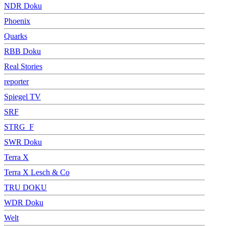
NDR Doku
Phoenix
Quarks
RBB Doku
Real Stories
reporter
Spiegel TV
SRF
STRG_F
SWR Doku
Terra X
Terra X Lesch & Co
TRU DOKU
WDR Doku
Welt