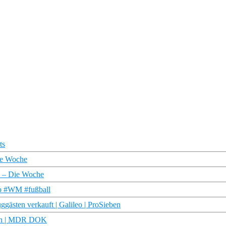
ts
ie Woche
a – Die Woche
fo #WM #fußball
gästen verkauft | Galileo | ProSieben
aten | MDR DOK