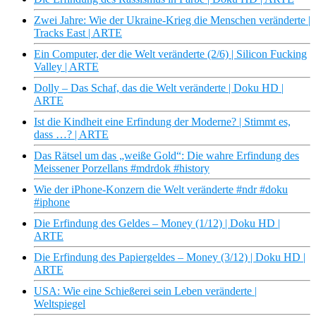
Zwei Jahre: Wie der Ukraine-Krieg die Menschen veränderte |
Tracks East | ARTE
Ein Computer, der die Welt veränderte (2/6) | Silicon Fucking
Valley | ARTE
Dolly – Das Schaf, das die Welt veränderte | Doku HD |
ARTE
Ist die Kindheit eine Erfindung der Moderne? | Stimmt es,
dass …? | ARTE
Das Rätsel um das „weiße Gold“: Die wahre Erfindung des
Meissener Porzellans #mdrdok #history
Wie der iPhone-Konzern die Welt veränderte #ndr #doku
#iphone
Die Erfindung des Geldes – Money (1/12) | Doku HD |
ARTE
Die Erfindung des Papiergeldes – Money (3/12) | Doku HD |
ARTE
USA: Wie eine Schießerei sein Leben veränderte |
Weltspiegel