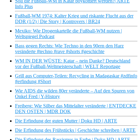
Soll die Fußball-WM in Katar boykottiert werden?| ARTE
Info Plus
Fußball-WM 1974: Kalter Krieg und riskante Flucht aus der
DDR (1/2) | Die Story | Kontrovers | BR24
Mexiko: Wie Drogenkartelle die Fußball-WM nutzen |
Weltspiegel Podcast
Bass gegen Rechts: Wie Techno in den 90ern den Harz
veränderte #techno #rave #shorts #geschichte
WM IN DER WÜSTE: Katar – nein Danke? Deutschland
vor der Fußball-Weltmeisterschaft | WELT Reportage
Grill aus Computer-Teilen: Recycling in Madagaskar #zdfinfo
#erfindung #Short
Wie AIDS die wilden 80er veränderte – Auf den Spuren von
Onkel Fred | Y-History
Freiberg: Wie Silber das Mittelalter veränderte | ENTDECKE
DEN OSTEN | MDR DOK
Die Erfindung der guten Mutter | Doku HD | ARTE
Die Erfindung des Frühstücks | Geschichte schreiben | ARTE
Die Erfindung des Rassismus in Farbe | Doku HD | ARTE