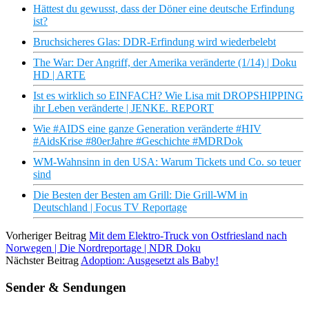
Hättest du gewusst, dass der Döner eine deutsche Erfindung
ist?
Bruchsicheres Glas: DDR-Erfindung wird wiederbelebt
The War: Der Angriff, der Amerika veränderte (1/14) | Doku
HD | ARTE
Ist es wirklich so EINFACH? Wie Lisa mit DROPSHIPPING
ihr Leben veränderte | JENKE. REPORT
Wie #AIDS eine ganze Generation veränderte #HIV
#AidsKrise #80erJahre #Geschichte #MDRDok
WM-Wahnsinn in den USA: Warum Tickets und Co. so teuer
sind
Die Besten der Besten am Grill: Die Grill-WM in
Deutschland | Focus TV Reportage
Vorheriger Beitrag
Mit dem Elektro-Truck von Ostfriesland nach
Norwegen | Die Nordreportage | NDR Doku
Nächster Beitrag
Adoption: Ausgesetzt als Baby!
Sender & Sendungen