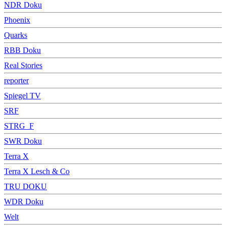
NDR Doku
Phoenix
Quarks
RBB Doku
Real Stories
reporter
Spiegel TV
SRF
STRG_F
SWR Doku
Terra X
Terra X Lesch & Co
TRU DOKU
WDR Doku
Welt