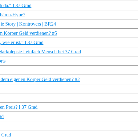
h da.“ I 37 Grad
elbären-Hype?
Die Story | Kontrovers | BR24
em Körper Geld verdienen? #5
wie er ist.” I 37 Grad
arkolepsie I einfach Mensch bei 37 Grad
rts
t dem eigenen Körper Geld verdienen? #2
en Preis? I 37 Grad
ad
7 Grad