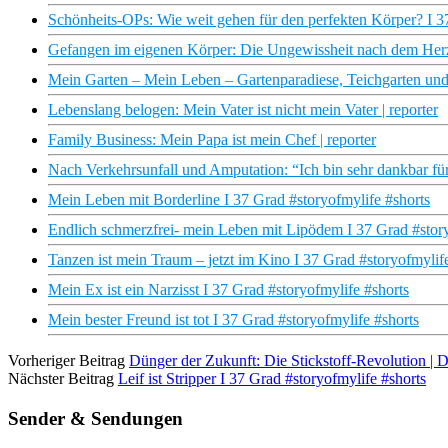
Schönheits-OPs: Wie weit gehen für den perfekten Körper? I 3
Gefangen im eigenen Körper: Die Ungewissheit nach dem Herz
Mein Garten – Mein Leben – Gartenparadiese, Teichgarten und
Lebenslang belogen: Mein Vater ist nicht mein Vater | reporter
Family Business: Mein Papa ist mein Chef | reporter
Nach Verkehrsunfall und Amputation: “Ich bin sehr dankbar fü
Mein Leben mit Borderline I 37 Grad #storyofmylife #shorts
Endlich schmerzfrei- mein Leben mit Lipödem I 37 Grad #story
Tanzen ist mein Traum – jetzt im Kino I 37 Grad #storyofmylif
Mein Ex ist ein Narzisst I 37 Grad #storyofmylife #shorts
Mein bester Freund ist tot I 37 Grad #storyofmylife #shorts
Vorheriger Beitrag
Dünger der Zukunft: Die Stickstoff-Revolution 
Nächster Beitrag
Leif ist Stripper I 37 Grad #storyofmylife #shorts
Sender & Sendungen