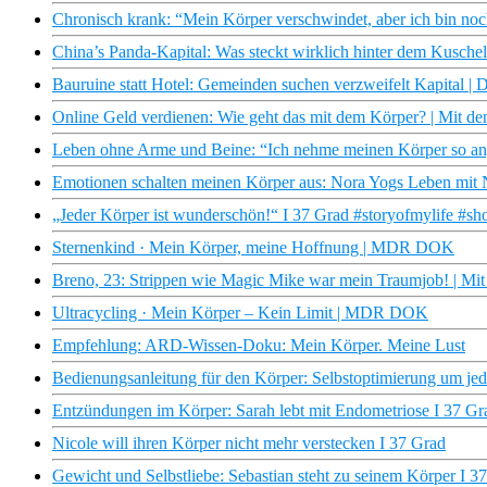
Chronisch krank: “Mein Körper verschwindet, aber ich bin noc
China’s Panda-Kapital: Was steckt wirklich hinter dem Kusch
Bauruine statt Hotel: Gemeinden suchen verzweifelt Kapital | 
Online Geld verdienen: Wie geht das mit dem Körper? | Mit d
Leben ohne Arme und Beine: “Ich nehme meinen Körper so an, 
Emotionen schalten meinen Körper aus: Nora Yogs Leben mit N
„Jeder Körper ist wunderschön!“ I 37 Grad #storyofmylife #sho
Sternenkind · Mein Körper, meine Hoffnung | MDR DOK
Breno, 23: Strippen wie Magic Mike war mein Traumjob! | Mi
Ultracycling · Mein Körper – Kein Limit | MDR DOK
Empfehlung: ARD-Wissen-Doku: Mein Körper. Meine Lust
Bedienungsanleitung für den Körper: Selbstoptimierung um jed
Entzündungen im Körper: Sarah lebt mit Endometriose I 37 Gr
Nicole will ihren Körper nicht mehr verstecken I 37 Grad
Gewicht und Selbstliebe: Sebastian steht zu seinem Körper I 3