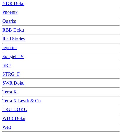
NDR Doku
Phoenix
Quarks
RBB Doku
Real Stories
reporter
Spiegel TV
SRF
STRG_F
SWR Doku
Terra X
Terra X Lesch & Co
TRU DOKU
WDR Doku
Welt