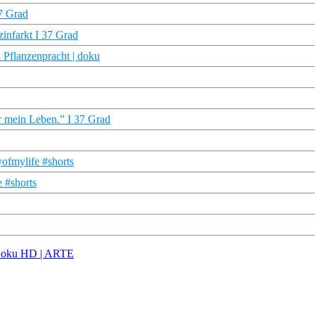
7 Grad
infarkt I 37 Grad
 Pflanzenpracht | doku
r mein Leben.” I 37 Grad
ofmylife #shorts
e #shorts
| Doku HD | ARTE