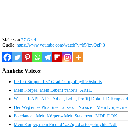
Mehr von
37 Grad
Quelle:
https://www.youtube.com/watch?v=lfNizvQzFj8
Ähnliche Videos:
Leif ist Stripper I 37 Grad #storyofmylife #shorts
Mein Körper! Mein Leben! #shorts | ARTE
Was ist KAPITAL? | Arbeit, Lohn, Profit | Doku HD Reuploa
Der Weg eines Plus-Size Tänzers – No size – Mein Körper, mei
Poledance · Mein Körper – Mein Statement | MDR DOK
Mein Körper, mein Freund? #37grad #storyofmylife #zdf