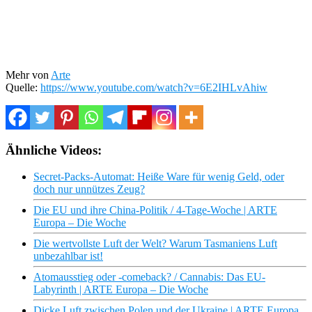
Mehr von
Arte
Quelle:
https://www.youtube.com/watch?v=6E2IHLvAhiw
Ähnliche Videos:
Secret-Packs-Automat: Heiße Ware für wenig Geld, oder
doch nur unnützes Zeug?
Die EU und ihre China-Politik / 4-Tage-Woche | ARTE
Europa – Die Woche
Die wertvollste Luft der Welt? Warum Tasmaniens Luft
unbezahlbar ist!
Atomausstieg oder -comeback? / Cannabis: Das EU-
Labyrinth | ARTE Europa – Die Woche
Dicke Luft zwischen Polen und der Ukraine | ARTE Europa