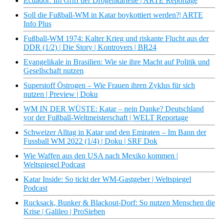
Ecuador: Im Griff der Drogenkartelle | ARTE Reportage
Soll die Fußball-WM in Katar boykottiert werden?| ARTE
Info Plus
Fußball-WM 1974: Kalter Krieg und riskante Flucht aus der
DDR (1/2) | Die Story | Kontrovers | BR24
Evangelikale in Brasilien: Wie sie ihre Macht auf Politik und
Gesellschaft nutzen
Superstoff Östrogen – Wie Frauen ihren Zyklus für sich
nutzen | Preview | Doku
WM IN DER WÜSTE: Katar – nein Danke? Deutschland
vor der Fußball-Weltmeisterschaft | WELT Reportage
Schweizer Alltag in Katar und den Emiraten – Im Bann der
Fussball WM 2022 (1/4) | Doku | SRF Dok
Wie Waffen aus den USA nach Mexiko kommen |
Weltspiegel Podcast
Katar Inside: So tickt der WM-Gastgeber | Weltspiegel
Podcast
Rucksack, Bunker & Blackout-Dorf: So nutzen Menschen die
Krise | Galileo | ProSieben