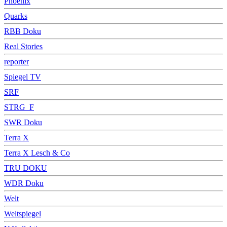
Phoenix
Quarks
RBB Doku
Real Stories
reporter
Spiegel TV
SRF
STRG_F
SWR Doku
Terra X
Terra X Lesch & Co
TRU DOKU
WDR Doku
Welt
Weltspiegel