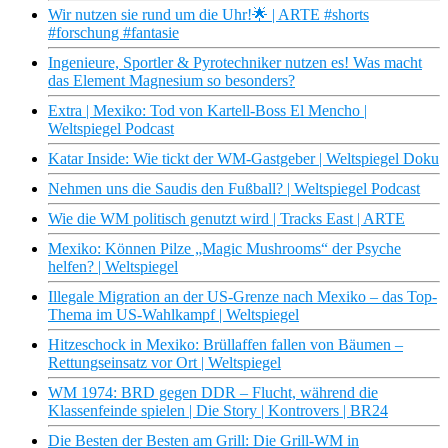
Wir nutzen sie rund um die Uhr!🌟 | ARTE #shorts
#forschung #fantasie
Ingenieure, Sportler & Pyrotechniker nutzen es! Was macht
das Element Magnesium so besonders?
Extra | Mexiko: Tod von Kartell-Boss El Mencho |
Weltspiegel Podcast
Katar Inside: Wie tickt der WM-Gastgeber | Weltspiegel Doku
Nehmen uns die Saudis den Fußball? | Weltspiegel Podcast
Wie die WM politisch genutzt wird | Tracks East | ARTE
Mexiko: Können Pilze „Magic Mushrooms“ der Psyche
helfen? | Weltspiegel
Illegale Migration an der US-Grenze nach Mexiko – das Top-
Thema im US-Wahlkampf | Weltspiegel
Hitzeschock in Mexiko: Brüllaffen fallen von Bäumen –
Rettungseinsatz vor Ort | Weltspiegel
WM 1974: BRD gegen DDR – Flucht, während die
Klassenfeinde spielen | Die Story | Kontrovers | BR24
Die Besten der Besten am Grill: Die Grill-WM in